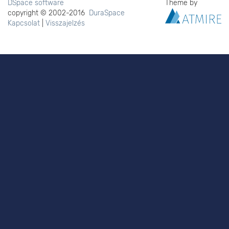
DSpace software
Theme by
copyright © 2002-2016
DuraSpace
Kapcsolat
|
Visszajelzés