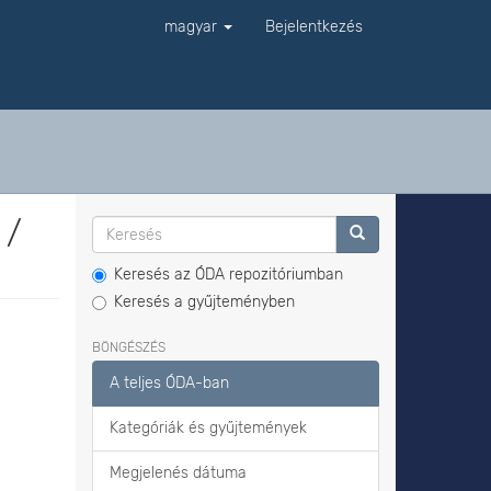
magyar
Bejelentkezés
 /
Keresés az ÓDA repozitóriumban
Keresés a gyűjteményben
BÖNGÉSZÉS
A teljes ÓDA-ban
Kategóriák és gyűjtemények
Megjelenés dátuma