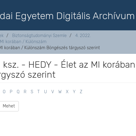
dai Egyetem Digitális Archívum
ek
Biztonságtudományi Szemle
4. 2022.
z MI korában / Különszám
z MI korában / Különszám Böngészés tárgyszó szerint
. ksz. - HEDY - Élet az MI korában
gyszó szerint
O
P
Q
R
S
T
U
V
W
X
Y
Z
Mehet