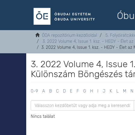
Óbu
ÓDA repozitórium kezdőoldal
5. Folyóiratcikk
3. 2022 Volume 4, Issue 1. ksz. - HEDY - Élet a
3. 2022 Volume 4, Issue 1. ksz. - HEDY - Élet a
3. 2022 Volume 4, Issue 1
Különszám Böngészés tár
0-9
A
B
C
D
E
F
G
H
I
J
K
L
M
N
Nincs találat