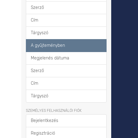
Szerző
Cím
Tárgyszó
A gyűjteményben
Megjelenés dátuma
Szerző
Cím
Tárgyszó
SZEMÉLYES FELHASZNÁLÓI FIÓK
Bejelentkezés
Regisztráció