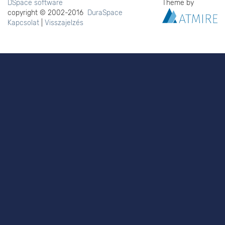
DSpace software
Theme by
copyright © 2002-2016
DuraSpace
Kapcsolat
|
Visszajelzés