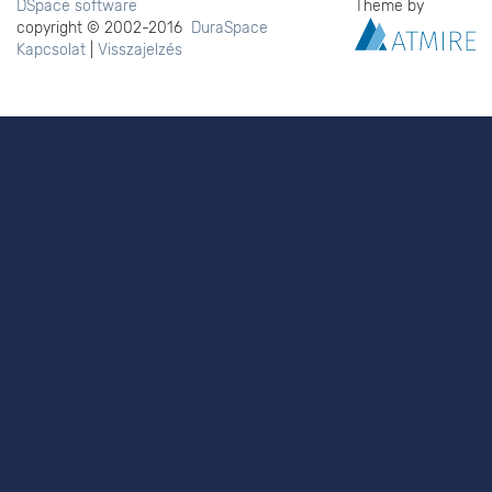
DSpace software
Theme by
copyright © 2002-2016
DuraSpace
Kapcsolat
|
Visszajelzés