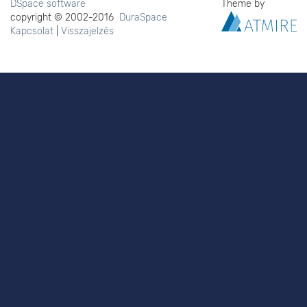
DSpace software
Theme by
copyright © 2002-2016
DuraSpace
Kapcsolat
|
Visszajelzés