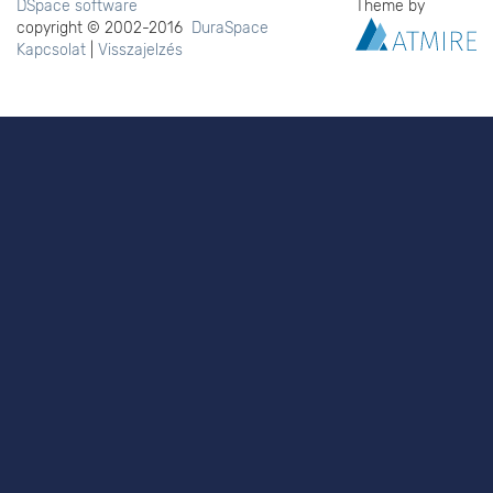
DSpace software
Theme by
copyright © 2002-2016
DuraSpace
Kapcsolat
|
Visszajelzés