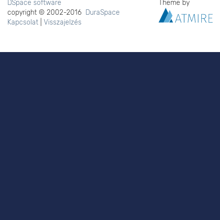
DSpace software
Theme by
copyright © 2002-2016
DuraSpace
Kapcsolat
|
Visszajelzés