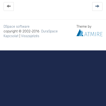
DSpace software
Theme by
copyright © 2002-2016
DuraSpace
Kapcsolat
|
Visszajelzés