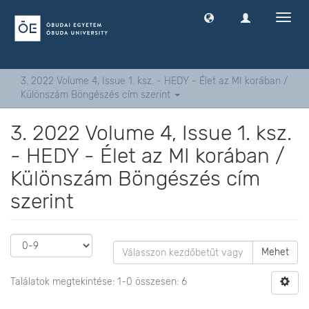
Navig
ki
-
és
bekap
3. 2022 Volume 4, Issue 1. ksz. - HEDY - Élet az MI korában /
Különszám Böngészés cím szerint
3. 2022 Volume 4, Issue 1. ksz.
- HEDY - Élet az MI korában /
Különszám Böngészés cím
szerint
Mehet
Találatok megtekintése: 1-0 összesen: 6