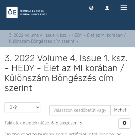
Navig
ki
-
és
bekap
3. 2022 Volume 4, Issue 1. ksz. - HEDY - Élet az MI korában /
Különszám Böngészés cím szerint
3. 2022 Volume 4, Issue 1. ksz.
- HEDY - Élet az MI korában /
Különszám Böngészés cím
szerint
Mehet
Találatok megtekintése: 6-6 összesen: 6
On the road to human scale artificial intelligence ,as