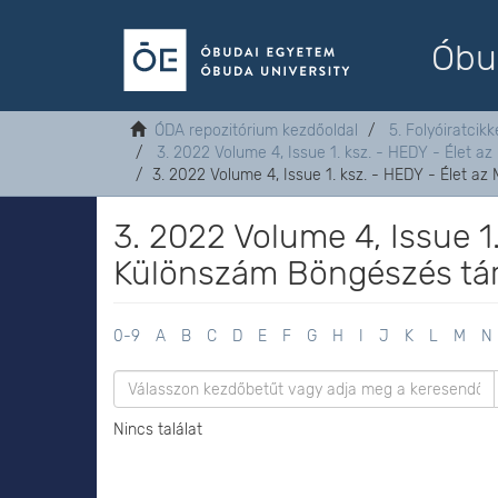
Óbu
ÓDA repozitórium kezdőoldal
5. Folyóiratcikk
3. 2022 Volume 4, Issue 1. ksz. - HEDY - Élet a
3. 2022 Volume 4, Issue 1. ksz. - HEDY - Élet a
3. 2022 Volume 4, Issue 1
Különszám Böngészés tár
0-9
A
B
C
D
E
F
G
H
I
J
K
L
M
N
Nincs találat