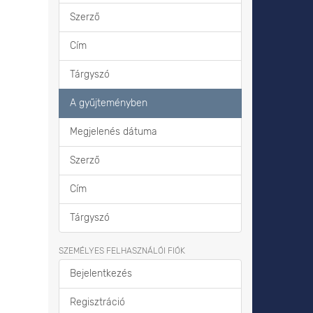
Szerző
Cím
Tárgyszó
A gyűjteményben
Megjelenés dátuma
Szerző
Cím
Tárgyszó
SZEMÉLYES FELHASZNÁLÓI FIÓK
Bejelentkezés
Regisztráció