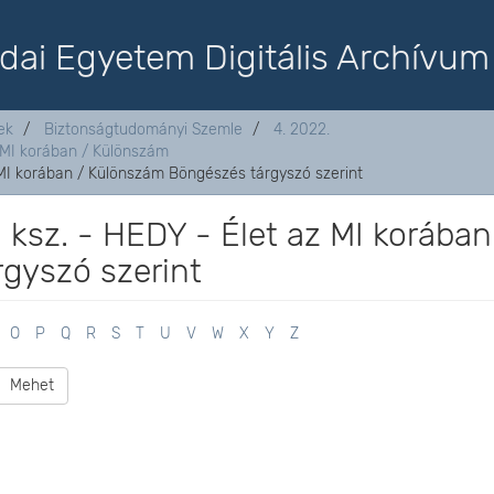
dai Egyetem Digitális Archívum
ek
Biztonságtudományi Szemle
4. 2022.
z MI korában / Különszám
z MI korában / Különszám Böngészés tárgyszó szerint
. ksz. - HEDY - Élet az MI korában
gyszó szerint
O
P
Q
R
S
T
U
V
W
X
Y
Z
Mehet