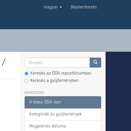
magyar
Bejelentkezés
 /
Keresés az ÓDA repozitóriumban
Keresés a gyűjteményben
BÖNGÉSZÉS
A teljes ÓDA-ban
Kategóriák és gyűjtemények
Megjelenés dátuma