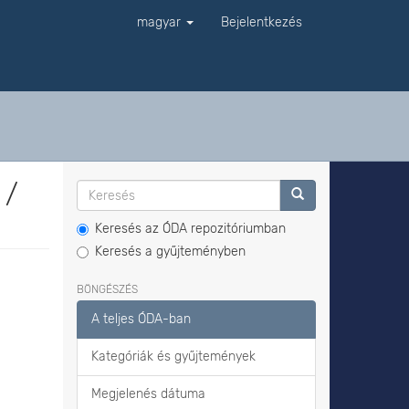
magyar
Bejelentkezés
 /
Keresés az ÓDA repozitóriumban
Keresés a gyűjteményben
BÖNGÉSZÉS
A teljes ÓDA-ban
Kategóriák és gyűjtemények
Megjelenés dátuma