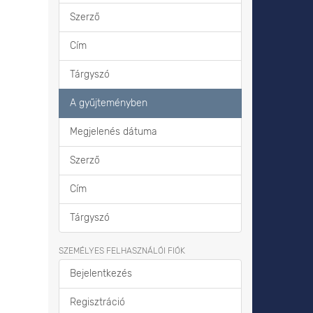
Szerző
Cím
Tárgyszó
A gyűjteményben
Megjelenés dátuma
Szerző
Cím
Tárgyszó
SZEMÉLYES FELHASZNÁLÓI FIÓK
Bejelentkezés
Regisztráció