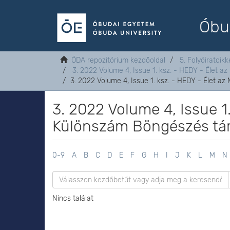
Óbu
ÓDA repozitórium kezdőoldal
5. Folyóiratcikk
3. 2022 Volume 4, Issue 1. ksz. - HEDY - Élet a
3. 2022 Volume 4, Issue 1. ksz. - HEDY - Élet a
3. 2022 Volume 4, Issue 1
Különszám Böngészés tár
0-9
A
B
C
D
E
F
G
H
I
J
K
L
M
N
Nincs találat