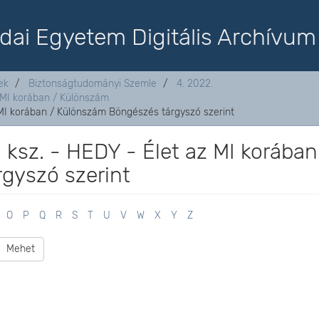
dai Egyetem Digitális Archívum
ek
Biztonságtudományi Szemle
4. 2022.
z MI korában / Különszám
z MI korában / Különszám Böngészés tárgyszó szerint
. ksz. - HEDY - Élet az MI korában
gyszó szerint
O
P
Q
R
S
T
U
V
W
X
Y
Z
Mehet