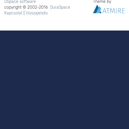
DSpace software
Theme by
copyright © 2002-2016
DuraSpace
Kapcsolat
|
Visszajelzés