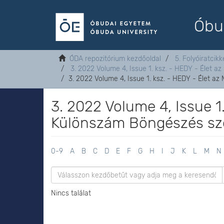
Óbu
ÓDA repozitórium kezdőoldal
5. Folyóiratcikk
3. 2022 Volume 4, Issue 1. ksz. - HEDY - Élet a
3. 2022 Volume 4, Issue 1. ksz. - HEDY - Élet a
3. 2022 Volume 4, Issue 1
Különszám Böngészés sze
0-9
A
B
C
D
E
F
G
H
I
J
K
L
M
N
Nincs találat