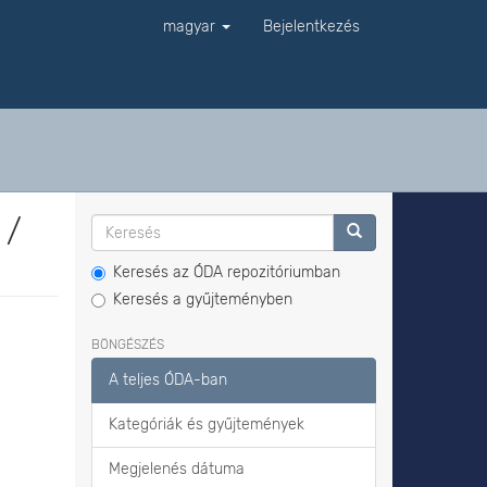
magyar
Bejelentkezés
 /
Keresés az ÓDA repozitóriumban
Keresés a gyűjteményben
BÖNGÉSZÉS
A teljes ÓDA-ban
Kategóriák és gyűjtemények
Megjelenés dátuma