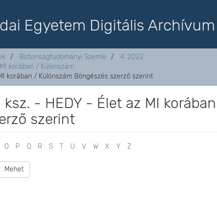
dai Egyetem Digitális Archívum
ek
Biztonságtudományi Szemle
4. 2022.
z MI korában / Különszám
z MI korában / Különszám Böngészés szerző szerint
. ksz. - HEDY - Élet az MI korában
rző szerint
O
P
Q
R
S
T
U
V
W
X
Y
Z
Mehet