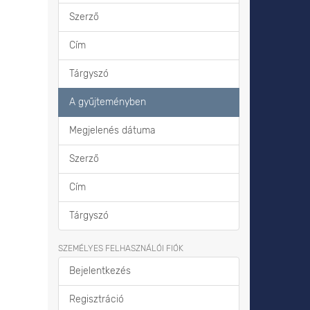
Szerző
Cím
Tárgyszó
A gyűjteményben
Megjelenés dátuma
Szerző
Cím
Tárgyszó
SZEMÉLYES FELHASZNÁLÓI FIÓK
Bejelentkezés
Regisztráció