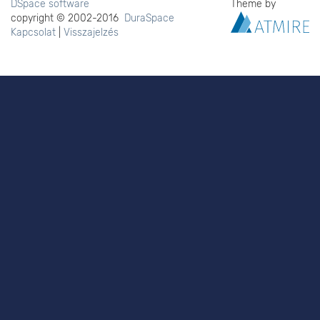
DSpace software
Theme by
copyright © 2002-2016
DuraSpace
Kapcsolat
|
Visszajelzés