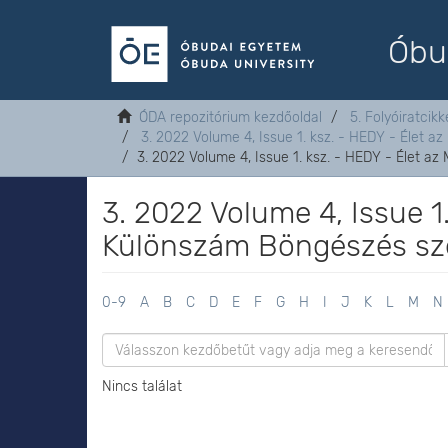
Óbu
ÓDA repozitórium kezdőoldal
5. Folyóiratcikk
3. 2022 Volume 4, Issue 1. ksz. - HEDY - Élet a
3. 2022 Volume 4, Issue 1. ksz. - HEDY - Élet a
3. 2022 Volume 4, Issue 1
Különszám Böngészés sze
0-9
A
B
C
D
E
F
G
H
I
J
K
L
M
N
Nincs találat