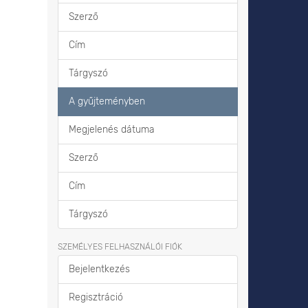
Szerző
Cím
Tárgyszó
A gyűjteményben
Megjelenés dátuma
Szerző
Cím
Tárgyszó
SZEMÉLYES FELHASZNÁLÓI FIÓK
Bejelentkezés
Regisztráció