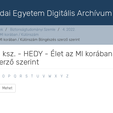
dai Egyetem Digitális Archívum
ek
Biztonságtudományi Szemle
4. 2022.
z MI korában / Különszám
z MI korában / Különszám Böngészés szerző szerint
. ksz. - HEDY - Élet az MI korában
rző szerint
O
P
Q
R
S
T
U
V
W
X
Y
Z
Mehet