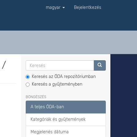
magyar
Bejelentkezés
 /
Keresés az ÓDA repozitóriumban
Keresés a gyűjteményben
BÖNGÉSZÉS
A teljes ÓDA-ban
Kategóriák és gyűjtemények
Megjelenés dátuma