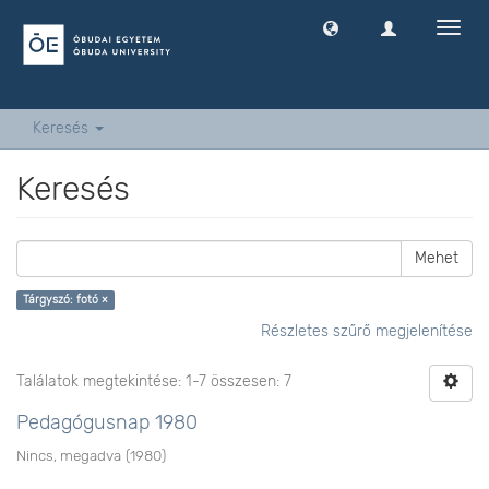
Navig
ki
-
és
bekap
Keresés
Keresés
Mehet
Tárgyszó: fotó ×
Részletes szűrő megjelenítése
Találatok megtekintése: 1-7 összesen: 7
Pedagógusnap 1980
Nincs, megadva
(
1980
)