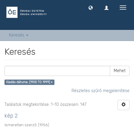
Navig
ki
-
és
bekap
Keresés
Keresés
Mehet
Kiadás dátuma: [1900 TO 1999] ×
Részletes szűrő megjelenítése
Találatok megtekintése: 1-10 összesen: 147
kép 2
Ismeretlen szerző
(
1956
)