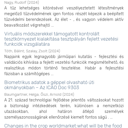
Nagy, Rudolf
(
2024
)
A tűz lehetséges kitörésével veszélyeztetett létesítmények
megelőző tűzvédelmének igen fontos részét képezik a beépített
tűzvédelmi berendezések. Az élet - , és vagyon védelem aktív
beavatkozást végrehajtó ...
Virtuális módszerekkel támogatott kontrolált
tesztkörnyezet kialakítása tesztpályán fejlett vezetési
funkciók vizsgálatára
Tóth, Bálint
;
Szalay, Zsolt
(
2024
)
Napjaink egyik legnagyobb járműipari kutatás - fejlesztési és
validációs kihívása a fejlett vezetési funkciók megismételhető, és
realisztikus módon történő tesztelése. Habár a fejlesztési
fázisban a számítógépes ...
Biometrikus adatok a géppel olvasható úti
okmányokban – Az ICAO Doc 9303
Baumgartner, Helga
;
Őszi, Arnold
(
2024
)
A 21. század technológiai fejlődése jelentős változásokat hozott
a biztonsági intézkedések terén, különösen a nemzetközi
utazásokban, ahol határon átlépő személyek
személyazonosságának ellenőrzésé kiemelt fontos ságú . ...
Changes in the crop worldmarket:what will be the food