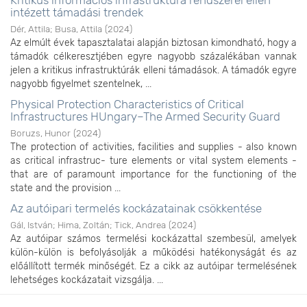
Kritikus információs infrastruktúra rendszerei ellen
intézett támadási trendek
Dér, Attila
;
Busa, Attila
(
2024
)
Az elmúlt évek tapasztalatai alapján biztosan kimondható, hogy a
támadók célkeresztjében egyre nagyobb százalékában vannak
jelen a kritikus infrastruktúrák elleni támadások. A támadók egyre
nagyobb figyelmet szentelnek, ...
Physical Protection Characteristics of Critical
Infrastructures HUngary–The Armed Security Guard
Boruzs, Hunor
(
2024
)
The protection of activities, facilities and supplies - also known
as critical infrastruc- ture elements or vital system elements -
that are of paramount importance for the functioning of the
state and the provision ...
Az autóipari termelés kockázatainak csökkentése
Gál, István
;
Hima, Zoltán
;
Tick, Andrea
(
2024
)
Az autóipar számos termelési kockázattal szembesül, amelyek
külön-külön is befolyásolják a működési hatékonyságát és az
előállított termék minőségét. Ez a cikk az autóipar termelésének
lehetséges kockázatait vizsgálja. ...