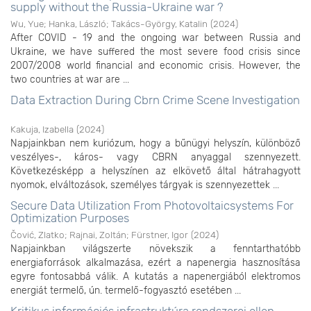
supply without the Russia-Ukraine war ?
Wu, Yue
;
Hanka, László
;
Takács-György, Katalin
(
2024
)
After COVID - 19 and the ongoing war between Russia and
Ukraine, we have suffered the most severe food crisis since
2007/2008 world financial and economic crisis. However, the
two countries at war are ...
Data Extraction During Cbrn Crime Scene Investigation
Kakuja, Izabella
(
2024
)
Napjainkban nem kuriózum, hogy a bűnügyi helyszín, különböző
veszélyes-, káros- vagy CBRN anyaggal szennyezett.
Következésképp a helyszínen az elkövető által hátrahagyott
nyomok, elváltozások, személyes tárgyak is szennyezettek ...
Secure Data Utilization From Photovoltaicsystems For
Optimization Purposes
Čović, Zlatko
;
Rajnai, Zoltán
;
Fürstner, Igor
(
2024
)
Napjainkban világszerte növekszik a fenntarthatóbb
energiaforrások alkalmazása, ezért a napenergia hasznosítása
egyre fontosabbá válik. A kutatás a napenergiából elektromos
energiát termelő, ún. termelő-fogyasztó esetében ...