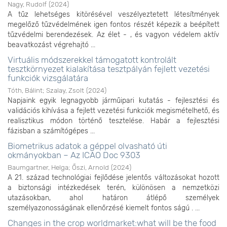
Nagy, Rudolf
(
2024
)
A tűz lehetséges kitörésével veszélyeztetett létesítmények
megelőző tűzvédelmének igen fontos részét képezik a beépített
tűzvédelmi berendezések. Az élet - , és vagyon védelem aktív
beavatkozást végrehajtó ...
Virtuális módszerekkel támogatott kontrolált
tesztkörnyezet kialakítása tesztpályán fejlett vezetési
funkciók vizsgálatára
Tóth, Bálint
;
Szalay, Zsolt
(
2024
)
Napjaink egyik legnagyobb járműipari kutatás - fejlesztési és
validációs kihívása a fejlett vezetési funkciók megismételhető, és
realisztikus módon történő tesztelése. Habár a fejlesztési
fázisban a számítógépes ...
Biometrikus adatok a géppel olvasható úti
okmányokban – Az ICAO Doc 9303
Baumgartner, Helga
;
Őszi, Arnold
(
2024
)
A 21. század technológiai fejlődése jelentős változásokat hozott
a biztonsági intézkedések terén, különösen a nemzetközi
utazásokban, ahol határon átlépő személyek
személyazonosságának ellenőrzésé kiemelt fontos ságú . ...
Changes in the crop worldmarket:what will be the food