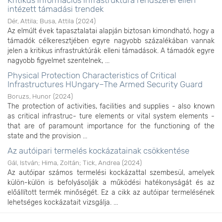
Kritikus információs infrastruktúra rendszerei ellen
intézett támadási trendek
Dér, Attila
;
Busa, Attila
(
2024
)
Az elmúlt évek tapasztalatai alapján biztosan kimondható, hogy a
támadók célkeresztjében egyre nagyobb százalékában vannak
jelen a kritikus infrastruktúrák elleni támadások. A támadók egyre
nagyobb figyelmet szentelnek, ...
Physical Protection Characteristics of Critical
Infrastructures HUngary–The Armed Security Guard
Boruzs, Hunor
(
2024
)
The protection of activities, facilities and supplies - also known
as critical infrastruc- ture elements or vital system elements -
that are of paramount importance for the functioning of the
state and the provision ...
Az autóipari termelés kockázatainak csökkentése
Gál, István
;
Hima, Zoltán
;
Tick, Andrea
(
2024
)
Az autóipar számos termelési kockázattal szembesül, amelyek
külön-külön is befolyásolják a működési hatékonyságát és az
előállított termék minőségét. Ez a cikk az autóipar termelésének
lehetséges kockázatait vizsgálja. ...