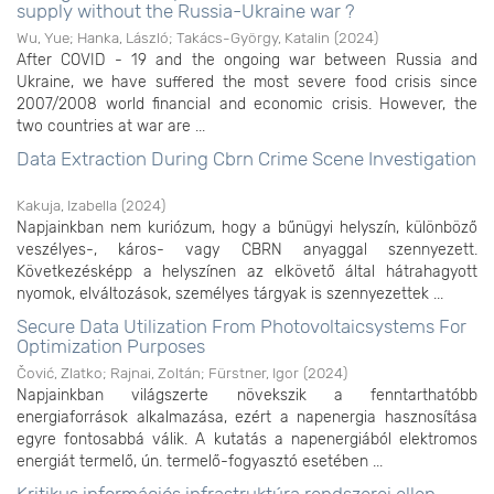
supply without the Russia-Ukraine war ?
Wu, Yue
;
Hanka, László
;
Takács-György, Katalin
(
2024
)
After COVID - 19 and the ongoing war between Russia and
Ukraine, we have suffered the most severe food crisis since
2007/2008 world financial and economic crisis. However, the
two countries at war are ...
Data Extraction During Cbrn Crime Scene Investigation
Kakuja, Izabella
(
2024
)
Napjainkban nem kuriózum, hogy a bűnügyi helyszín, különböző
veszélyes-, káros- vagy CBRN anyaggal szennyezett.
Következésképp a helyszínen az elkövető által hátrahagyott
nyomok, elváltozások, személyes tárgyak is szennyezettek ...
Secure Data Utilization From Photovoltaicsystems For
Optimization Purposes
Čović, Zlatko
;
Rajnai, Zoltán
;
Fürstner, Igor
(
2024
)
Napjainkban világszerte növekszik a fenntarthatóbb
energiaforrások alkalmazása, ezért a napenergia hasznosítása
egyre fontosabbá válik. A kutatás a napenergiából elektromos
energiát termelő, ún. termelő-fogyasztó esetében ...