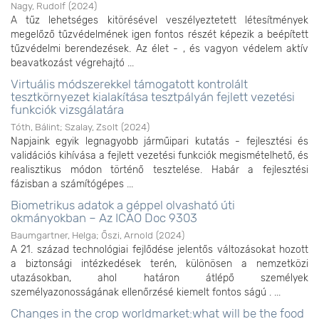
Nagy, Rudolf
(
2024
)
A tűz lehetséges kitörésével veszélyeztetett létesítmények
megelőző tűzvédelmének igen fontos részét képezik a beépített
tűzvédelmi berendezések. Az élet - , és vagyon védelem aktív
beavatkozást végrehajtó ...
Virtuális módszerekkel támogatott kontrolált
tesztkörnyezet kialakítása tesztpályán fejlett vezetési
funkciók vizsgálatára
Tóth, Bálint
;
Szalay, Zsolt
(
2024
)
Napjaink egyik legnagyobb járműipari kutatás - fejlesztési és
validációs kihívása a fejlett vezetési funkciók megismételhető, és
realisztikus módon történő tesztelése. Habár a fejlesztési
fázisban a számítógépes ...
Biometrikus adatok a géppel olvasható úti
okmányokban – Az ICAO Doc 9303
Baumgartner, Helga
;
Őszi, Arnold
(
2024
)
A 21. század technológiai fejlődése jelentős változásokat hozott
a biztonsági intézkedések terén, különösen a nemzetközi
utazásokban, ahol határon átlépő személyek
személyazonosságának ellenőrzésé kiemelt fontos ságú . ...
Changes in the crop worldmarket:what will be the food