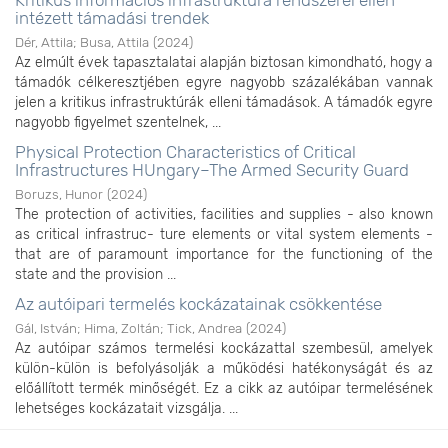
Kritikus információs infrastruktúra rendszerei ellen
intézett támadási trendek
Dér, Attila
;
Busa, Attila
(
2024
)
Az elmúlt évek tapasztalatai alapján biztosan kimondható, hogy a
támadók célkeresztjében egyre nagyobb százalékában vannak
jelen a kritikus infrastruktúrák elleni támadások. A támadók egyre
nagyobb figyelmet szentelnek, ...
Physical Protection Characteristics of Critical
Infrastructures HUngary–The Armed Security Guard
Boruzs, Hunor
(
2024
)
The protection of activities, facilities and supplies - also known
as critical infrastruc- ture elements or vital system elements -
that are of paramount importance for the functioning of the
state and the provision ...
Az autóipari termelés kockázatainak csökkentése
Gál, István
;
Hima, Zoltán
;
Tick, Andrea
(
2024
)
Az autóipar számos termelési kockázattal szembesül, amelyek
külön-külön is befolyásolják a működési hatékonyságát és az
előállított termék minőségét. Ez a cikk az autóipar termelésének
lehetséges kockázatait vizsgálja. ...