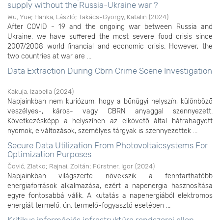
supply without the Russia-Ukraine war ?
Wu, Yue
;
Hanka, László
;
Takács-György, Katalin
(
2024
)
After COVID - 19 and the ongoing war between Russia and
Ukraine, we have suffered the most severe food crisis since
2007/2008 world financial and economic crisis. However, the
two countries at war are ...
Data Extraction During Cbrn Crime Scene Investigation
Kakuja, Izabella
(
2024
)
Napjainkban nem kuriózum, hogy a bűnügyi helyszín, különböző
veszélyes-, káros- vagy CBRN anyaggal szennyezett.
Következésképp a helyszínen az elkövető által hátrahagyott
nyomok, elváltozások, személyes tárgyak is szennyezettek ...
Secure Data Utilization From Photovoltaicsystems For
Optimization Purposes
Čović, Zlatko
;
Rajnai, Zoltán
;
Fürstner, Igor
(
2024
)
Napjainkban világszerte növekszik a fenntarthatóbb
energiaforrások alkalmazása, ezért a napenergia hasznosítása
egyre fontosabbá válik. A kutatás a napenergiából elektromos
energiát termelő, ún. termelő-fogyasztó esetében ...