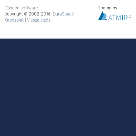
DSpace software
Theme by
copyright © 2002-2016
DuraSpace
Kapcsolat
|
Visszajelzés