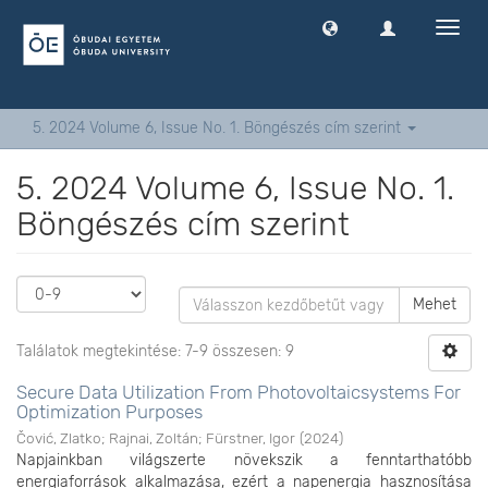
Navig
ki
-
és
bekap
5. 2024 Volume 6, Issue No. 1. Böngészés cím szerint
5. 2024 Volume 6, Issue No. 1.
Böngészés cím szerint
Mehet
Találatok megtekintése: 7-9 összesen: 9
Secure Data Utilization From Photovoltaicsystems For
Optimization Purposes
Čović, Zlatko
;
Rajnai, Zoltán
;
Fürstner, Igor
(
2024
)
Napjainkban világszerte növekszik a fenntarthatóbb
energiaforrások alkalmazása, ezért a napenergia hasznosítása