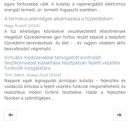
egyre fontosabbá válik. A kutatás a napenergiából elektromos
energiát termelő, ún. termelő-fogyasztó esetében ...
A termikus jelenségek alkalmazása a tűzjelzésben
Nagy, Rudolf
(
2024
)
A tűz lehetséges kitörésével veszélyeztetett létesítmények
megelőző tűzvédelmének igen fontos részét képezik a beépített
tűzvédelmi berendezések. Az élet - , és vagyon védelem aktív
beavatkozást végrehajtó ...
Virtuális módszerekkel támogatott kontrolált
tesztkörnyezet kialakítása tesztpályán fejlett vezetési
funkciók vizsgálatára
Tóth, Bálint
;
Szalay, Zsolt
(
2024
)
Napjaink egyik legnagyobb járműipari kutatás - fejlesztési és
validációs kihívása a fejlett vezetési funkciók megismételhető, és
realisztikus módon történő tesztelése. Habár a fejlesztési
fázisban a számítógépes ...