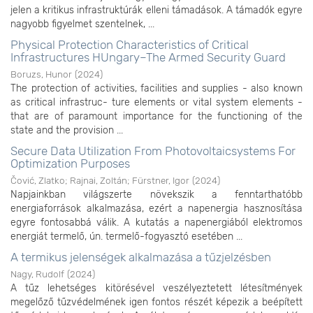
jelen a kritikus infrastruktúrák elleni támadások. A támadók egyre
nagyobb figyelmet szentelnek, ...
Physical Protection Characteristics of Critical
Infrastructures HUngary–The Armed Security Guard
Boruzs, Hunor
(
2024
)
The protection of activities, facilities and supplies - also known
as critical infrastruc- ture elements or vital system elements -
that are of paramount importance for the functioning of the
state and the provision ...
Secure Data Utilization From Photovoltaicsystems For
Optimization Purposes
Čović, Zlatko
;
Rajnai, Zoltán
;
Fürstner, Igor
(
2024
)
Napjainkban világszerte növekszik a fenntarthatóbb
energiaforrások alkalmazása, ezért a napenergia hasznosítása
egyre fontosabbá válik. A kutatás a napenergiából elektromos
energiát termelő, ún. termelő-fogyasztó esetében ...
A termikus jelenségek alkalmazása a tűzjelzésben
Nagy, Rudolf
(
2024
)
A tűz lehetséges kitörésével veszélyeztetett létesítmények
megelőző tűzvédelmének igen fontos részét képezik a beépített