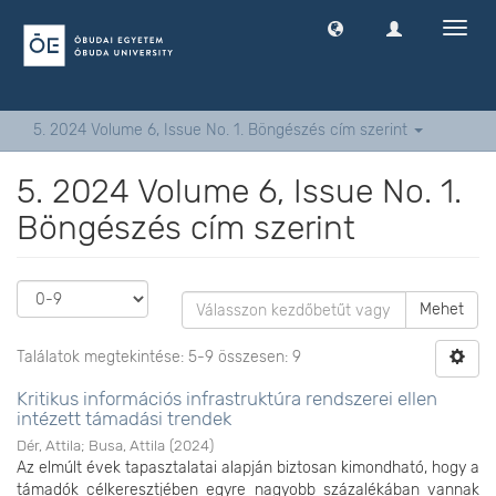
Navig
ki
-
és
bekap
5. 2024 Volume 6, Issue No. 1. Böngészés cím szerint
5. 2024 Volume 6, Issue No. 1.
Böngészés cím szerint
Mehet
Találatok megtekintése: 5-9 összesen: 9
Kritikus információs infrastruktúra rendszerei ellen
intézett támadási trendek
Dér, Attila
;
Busa, Attila
(
2024
)
Az elmúlt évek tapasztalatai alapján biztosan kimondható, hogy a
támadók célkeresztjében egyre nagyobb százalékában vannak