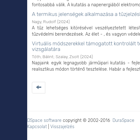
fontosabbá válik. A kutatás a napenergiából elektromo
A termikus jelenségek alkalmazása a tűzjelzé
Nagy, Rudolf
(
2024
)
A tűz lehetséges kitörésével veszélyeztetett lét
tűzvédelmi berendezések. Az élet - , és vagyon védele
Virtuális módszerekkel támogatott kontrolált t
vizsgálatára
Tóth, Bálint
;
Szalay, Zsolt
(
2024
)
Napjaink egyik legnagyobb járműipari kutatás - fejle
realisztikus módon történő tesztelése. Habár a fejlesz
DSpace software
copyright © 2002-2016
DuraSpace
Kapcsolat
|
Visszajelzés