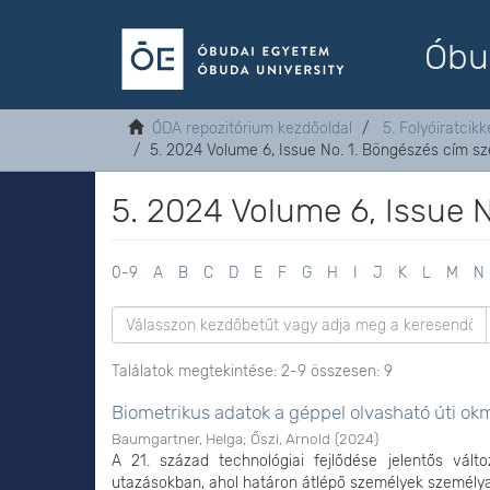
Óbu
ÓDA repozitórium kezdőoldal
5. Folyóiratcikk
5. 2024 Volume 6, Issue No. 1. Böngészés cím sz
5. 2024 Volume 6, Issue N
0-9
A
B
C
D
E
F
G
H
I
J
K
L
M
N
Találatok megtekintése: 2-9 összesen: 9
Biometrikus adatok a géppel olvasható úti 
Baumgartner, Helga
;
Őszi, Arnold
(
2024
)
A 21. század technológiai fejlődése jelentős vál
utazásokban, ahol határon átlépő személyek személyaz