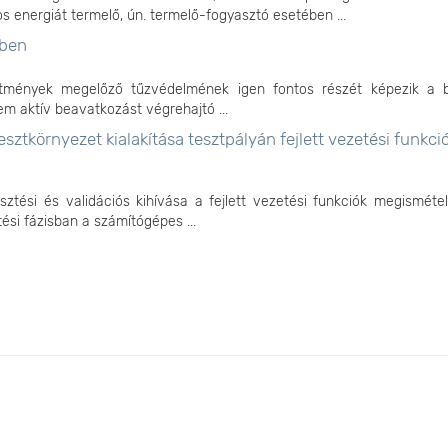
s energiát termelő, ún. termelő-fogyasztó esetében ...
sben
esítmények megelőző tűzvédelmének igen fontos részét képezik a b
m aktív beavatkozást végrehajtó ...
esztkörnyezet kialakítása tesztpályán fejlett vezetési funkci
sztési és validációs kihívása a fejlett vezetési funkciók megisméte
tési fázisban a számítógépes ...