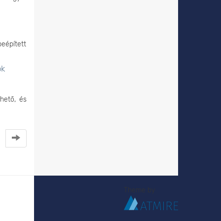
eépített
ók
lhető, és
Theme by