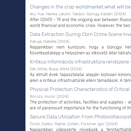
Changes in the crop worldmarket:what will be
Wu, Yue
;
Hanka, László
;
Takács-György, Katalin
(
2024
)
After COVID - 19 and the ongoing war between Russia
world financial and economic crisis. However, the two 
Data Extraction During Cbrn Crime Scene Inv
Kakuja, Izabella
(
2024
)
Napjainkban nem kuriózum, hogy a bűnügyi hely
Következésképp a helyszínen az elkövető által hátraha
Kritikus információs infrastruktúra rendszerei
Dér, Attila
;
Busa, Attila
(
2024
)
Az elmúlt évek tapasztalatai alapján biztosan kim
jelen a kritikus infrastruktúrák elleni támadások. A tá
Physical Protection Characteristics of Criti
Boruzs, Hunor
(
2024
)
The protection of activities, facilities and supplies -
are of paramount importance for the functioning of the
Secure Data Utilization From Photovoltaicsy
Čović, Zlatko
;
Rajnai, Zoltán
;
Fürstner, Igor
(
2024
)
Napjainkban világszerte növekszik a fenntarthat