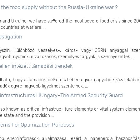
 the food supply without the Russia-Ukraine war ?
 and Ukraine, we have suffered the most severe food crisis since 2
countries at war are ...
estigation
szín, különböző veszélyes-, káros- vagy CBRN anyaggal szen
gyott nyomok, elváltozások, személyes tárgyak is szennyezettek ...
 ellen intézett támadási trendek
ondható, hogy a támadók célkeresztjében egyre nagyobb százalékába
madók egyre nagyobb figyelmet szentelnek, ...
cal Infrastructures HUngary–The Armed Security Guard
 also known as critical infrastruc- ture elements or vital system elemen
 state and the provision ...
stems For Optimization Purposes
óbb energiaforrások alkalmazása, ezért a napenergia hasznosítá