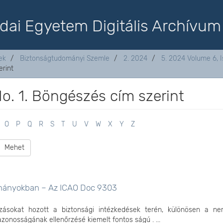
dai Egyetem Digitális Archívum
ek
Biztonságtudományi Szemle
2. 2024
5. 2024 Volume 6, I
erint
o. 1. Böngészés cím szerint
O
P
Q
R
S
T
U
V
W
X
Y
Z
Mehet
okmányokban – Az ICAO Doc 9303
tozásokat hozott a biztonsági intézkedések terén, különösen a ne
onosságának ellenőrzésé kiemelt fontos ságú . ...