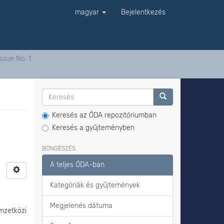
magyar
Bejelentkezés
ssue No. 1.
Keresés az ÓDA repozitóriumban
Keresés a gyűjteményben
BÖNGÉSZÉS
A teljes ÓDA-ban
Kategóriák és gyűjtemények
Megjelenés dátuma
mzetközi