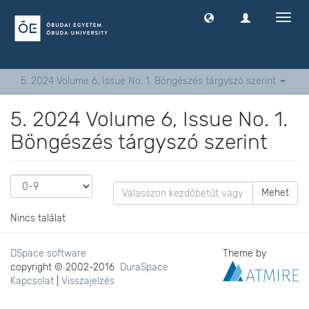
Navig
ki
-
és
bekap
5. 2024 Volume 6, Issue No. 1. Böngészés tárgyszó szerint
5. 2024 Volume 6, Issue No. 1.
Böngészés tárgyszó szerint
Mehet
Nincs találat
DSpace software
Theme by
copyright © 2002-2016
DuraSpace
Kapcsolat
|
Visszajelzés