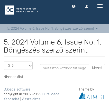
Navig
ki
-
és
bekap
5. 2024 Volume 6, Issue No. 1. Böngészés szerző szerint
5. 2024 Volume 6, Issue No. 1.
Böngészés szerző szerint
Mehet
Nincs találat
DSpace software
Theme by
copyright © 2002-2016
DuraSpace
Kapcsolat
|
Visszajelzés