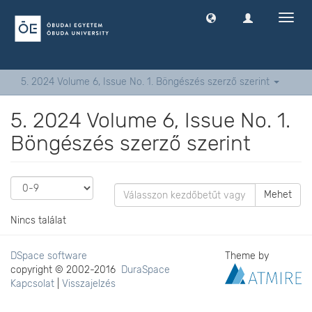
Navig
ki
-
és
bekap
5. 2024 Volume 6, Issue No. 1. Böngészés szerző szerint
5. 2024 Volume 6, Issue No. 1.
Böngészés szerző szerint
Mehet
Nincs találat
DSpace software
Theme by
copyright © 2002-2016
DuraSpace
Kapcsolat
|
Visszajelzés