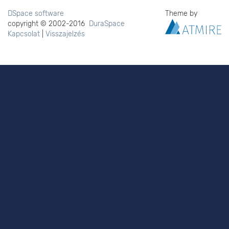
DSpace software
Theme by
copyright © 2002-2016
DuraSpace
Kapcsolat
|
Visszajelzés