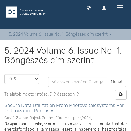
Navig
ki
-
és
bekap
5. 2024 Volume 6, Issue No. 1. Böngészés cím szerint
5. 2024 Volume 6, Issue No. 1.
Böngészés cím szerint
Mehet
Találatok megtekintése: 7-9 összesen: 9
Secure Data Utilization From Photovoltaicsystems For
Optimization Purposes
Čović, Zlatko
;
Rajnai, Zoltán
;
Fürstner, Igor
(
2024
)
Napjainkban világszerte növekszik a fenntarthatóbb
energiaforrások alkalmazása, ezért a napenergia hasznosítása