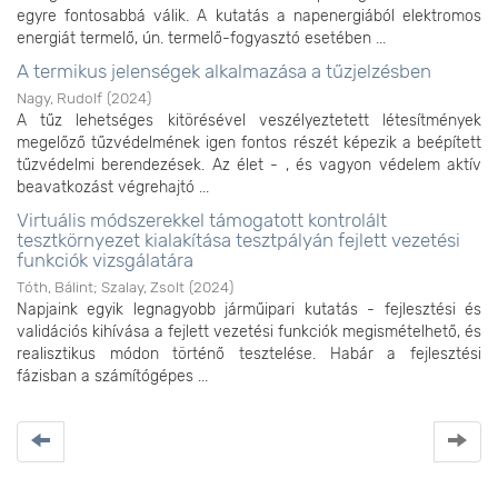
egyre fontosabbá válik. A kutatás a napenergiából elektromos
energiát termelő, ún. termelő-fogyasztó esetében ...
A termikus jelenségek alkalmazása a tűzjelzésben
Nagy, Rudolf
(
2024
)
A tűz lehetséges kitörésével veszélyeztetett létesítmények
megelőző tűzvédelmének igen fontos részét képezik a beépített
tűzvédelmi berendezések. Az élet - , és vagyon védelem aktív
beavatkozást végrehajtó ...
Virtuális módszerekkel támogatott kontrolált
tesztkörnyezet kialakítása tesztpályán fejlett vezetési
funkciók vizsgálatára
Tóth, Bálint
;
Szalay, Zsolt
(
2024
)
Napjaink egyik legnagyobb járműipari kutatás - fejlesztési és
validációs kihívása a fejlett vezetési funkciók megismételhető, és
realisztikus módon történő tesztelése. Habár a fejlesztési
fázisban a számítógépes ...