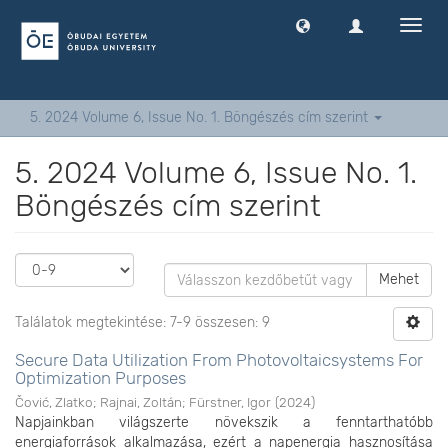
Navig
ki
-
és
bekap
5. 2024 Volume 6, Issue No. 1. Böngészés cím szerint
5. 2024 Volume 6, Issue No. 1.
Böngészés cím szerint
Mehet
Találatok megtekintése: 7-9 összesen: 9
Secure Data Utilization From Photovoltaicsystems For
Optimization Purposes
Čović, Zlatko
;
Rajnai, Zoltán
;
Fürstner, Igor
(
2024
)
Napjainkban világszerte növekszik a fenntarthatóbb
energiaforrások alkalmazása, ezért a napenergia hasznosítása