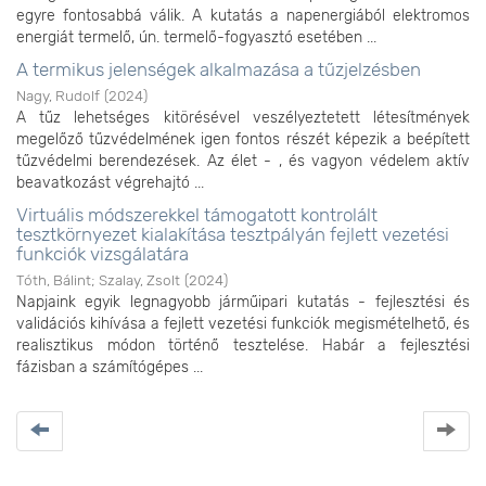
egyre fontosabbá válik. A kutatás a napenergiából elektromos
energiát termelő, ún. termelő-fogyasztó esetében ...
A termikus jelenségek alkalmazása a tűzjelzésben
Nagy, Rudolf
(
2024
)
A tűz lehetséges kitörésével veszélyeztetett létesítmények
megelőző tűzvédelmének igen fontos részét képezik a beépített
tűzvédelmi berendezések. Az élet - , és vagyon védelem aktív
beavatkozást végrehajtó ...
Virtuális módszerekkel támogatott kontrolált
tesztkörnyezet kialakítása tesztpályán fejlett vezetési
funkciók vizsgálatára
Tóth, Bálint
;
Szalay, Zsolt
(
2024
)
Napjaink egyik legnagyobb járműipari kutatás - fejlesztési és
validációs kihívása a fejlett vezetési funkciók megismételhető, és
realisztikus módon történő tesztelése. Habár a fejlesztési
fázisban a számítógépes ...