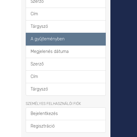
Szerző
Cím
Tárgyszó
A gyűjteményben
Megjelenés dátuma
Szerző
Cím
Tárgyszó
SZEMÉLYES FELHASZNÁLÓI FIÓK
Bejelentkezés
Regisztráció