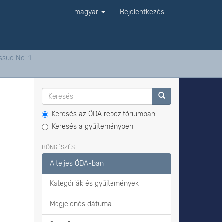
magyar
Bejelentkezés
ssue No. 1.
Keresés az ÓDA repozitóriumban
Keresés a gyűjteményben
BÖNGÉSZÉS
A teljes ÓDA-ban
Kategóriák és gyűjtemények
Megjelenés dátuma