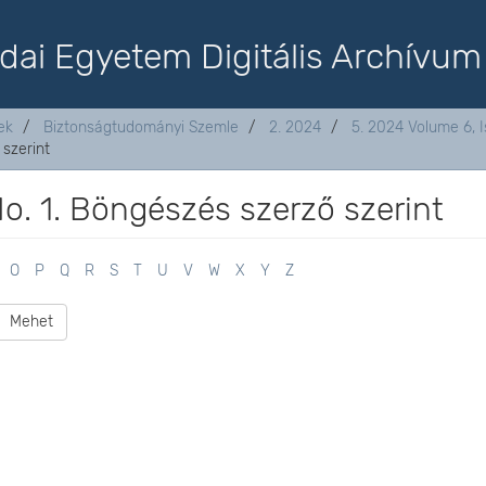
dai Egyetem Digitális Archívum
ek
Biztonságtudományi Szemle
2. 2024
5. 2024 Volume 6, I
 szerint
o. 1. Böngészés szerző szerint
O
P
Q
R
S
T
U
V
W
X
Y
Z
Mehet