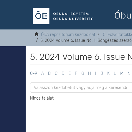
Óbu
ÓDA repozitórium kezdőoldal
5. Folyóiratcikk
5. 2024 Volume 6, Issue No. 1. Böngészés szerző
5. 2024 Volume 6, Issue N
0-9
A
B
C
D
E
F
G
H
I
J
K
L
M
N
Nincs találat