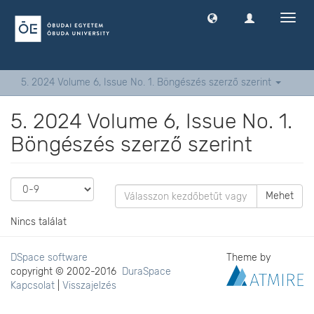
Navig
ki
-
és
bekap
5. 2024 Volume 6, Issue No. 1. Böngészés szerző szerint
5. 2024 Volume 6, Issue No. 1.
Böngészés szerző szerint
Mehet
Nincs találat
DSpace software
Theme by
copyright © 2002-2016
DuraSpace
Kapcsolat
|
Visszajelzés