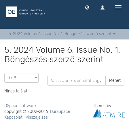
Navig
ki
-
és
bekap
5. 2024 Volume 6, Issue No. 1. Böngészés szerző szerint
5. 2024 Volume 6, Issue No. 1.
Böngészés szerző szerint
Mehet
Nincs találat
DSpace software
Theme by
copyright © 2002-2016
DuraSpace
Kapcsolat
|
Visszajelzés