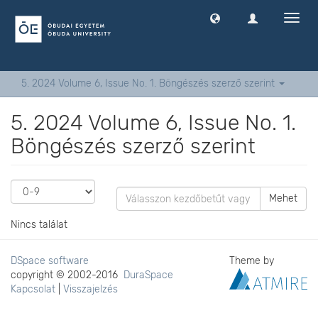
Navig
ki
-
és
bekap
5. 2024 Volume 6, Issue No. 1. Böngészés szerző szerint
5. 2024 Volume 6, Issue No. 1.
Böngészés szerző szerint
Mehet
Nincs találat
DSpace software
Theme by
copyright © 2002-2016
DuraSpace
Kapcsolat
|
Visszajelzés