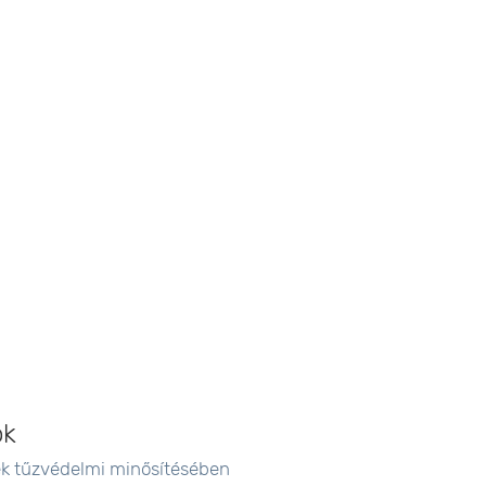
ok
ek tűzvédelmi minősítésében