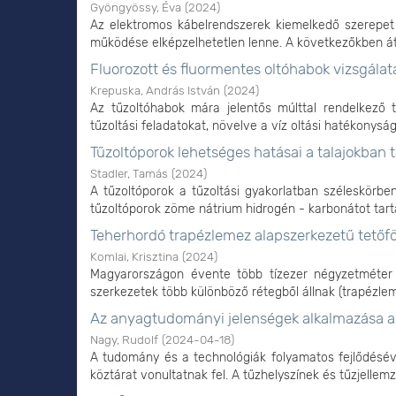
Gyöngyössy, Éva
(
2024
)
Az elektromos kábelrendszerek kiemelkedő szerepet 
működése elképzelhetetlen lenne. A következőkben átte
Fluorozott és fluormentes oltóhabok vizsgálat
Krepuska, András István
(
2024
)
Az tűzoltóhabok mára jelentős múlttal rendelkező t
tűzoltási feladatokat, növelve a víz oltási hatékonyságá
Tűzoltóporok lehetséges hatásai a talajokban
Stadler, Tamás
(
2024
)
A tűzoltóporok a tűzoltási gyakorlatban széleskörbe
tűzoltóporok zöme nátrium hidrogén - karbonátot tart
Teherhordó trapézlemez alapszerkezetű tetőfö
Komlai, Krisztina
(
2024
)
Magyarországon évente több tízezer négyzetméter fe
szerkezetek több különböző rétegből állnak (trapézlemez
Az anyagtudományi jelenségek alkalmazása a 
Nagy, Rudolf
(
2024-04-18
)
A tudomány és a technológiák folyamatos fejlődésév
köztárat vonultatnak fel. A tűzhelyszínek és tűzjellemz