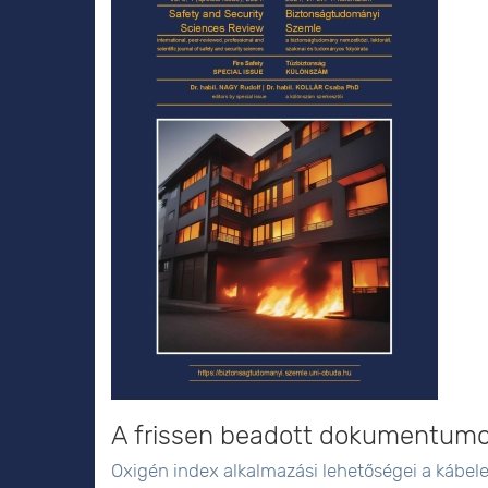
A frissen beadott dokumentum
Oxigén index alkalmazási lehetőségei a kábel