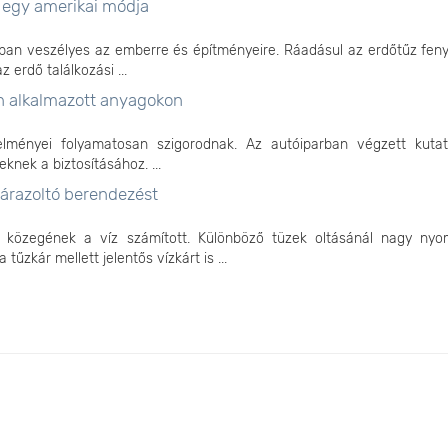
s egy amerikai módja
ban veszélyes az emberre és építményeire. Ráadásul az erdőtűz fen
 erdő találkozási ...
en alkalmazott anyagokon
elményei folyamatosan szigorodnak. Az autóiparban végzett kuta
knek a biztosításához. ...
zárazoltó berendezést
i közegének a víz számított. Különböző tüzek oltásánál nagy ny
űzkár mellett jelentős vízkárt is ...