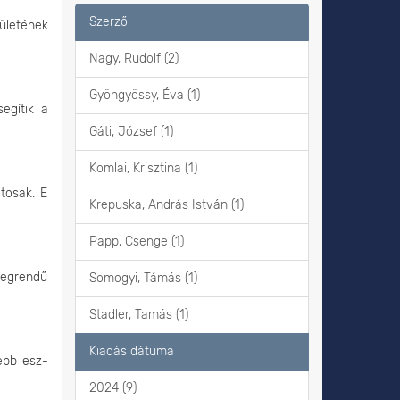
Szerző
ületének
Nagy, Rudolf (2)
Gyöngyössy, Éva (1)
egítik a
Gáti, József (1)
Komlai, Krisztina (1)
tosak. E
Krepuska, András István (1)
Papp, Csenge (1)
tegrendű
Somogyi, Támás (1)
Stadler, Tamás (1)
Kiadás dátuma
ebb esz-
2024 (9)