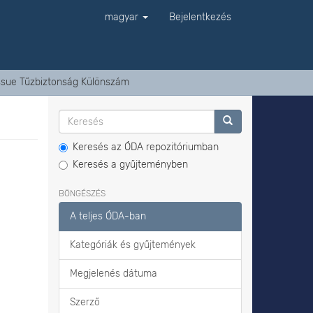
magyar
Bejelentkezés
Issue Tűzbiztonság Különszám
Keresés az ÓDA repozitóriumban
Keresés a gyűjteményben
BÖNGÉSZÉS
A teljes ÓDA-ban
Kategóriák és gyűjtemények
Megjelenés dátuma
Szerző