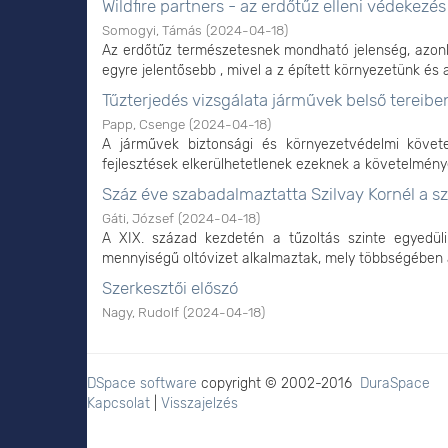
Wildfire partners - az erdőtűz elleni védekezé
Somogyi, Támás
(
2024-04-18
)
Az erdőtűz természetesnek mondható jelenség, azon
egyre jelentősebb , mivel a z épített környezetünk és az
Tűzterjedés vizsgálata járművek belső tereib
Papp, Csenge
(
2024-04-18
)
A járművek biztonsági és környezetvédelmi követ
fejlesztések elkerülhetetlenek ezeknek a követelménye
Száz éve szabadalmaztatta Szilvay Kornél a s
Gáti, József
(
2024-04-18
)
A XIX. század kezdetén a tűzoltás szinte egyedül
mennyiségű oltóvizet alkalmaztak, mely többségében a t
Szerkesztői előszó
Nagy, Rudolf
(
2024-04-18
)
DSpace software
copyright © 2002-2016
DuraSpace
Kapcsolat
|
Visszajelzés