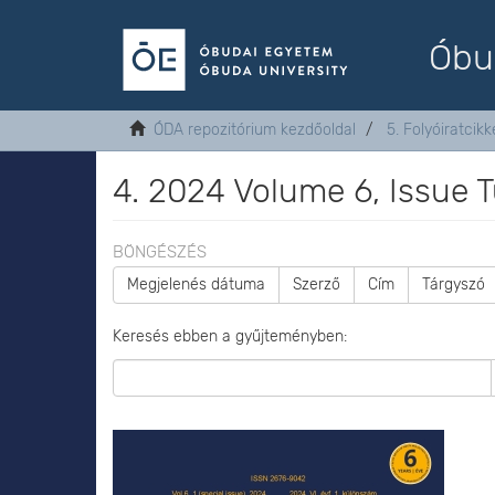
Óbu
ÓDA repozitórium kezdőoldal
5. Folyóiratcikk
4. 2024 Volume 6, Issue
BÖNGÉSZÉS
Megjelenés dátuma
Szerző
Cím
Tárgyszó
Keresés ebben a gyűjteményben: