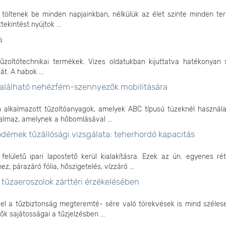
töltenek be minden napjainkban, nélkülük az élet szinte minden ter
kintést nyújtok ...
a
űzoltótechnikai termékek. Vizes oldatukban kijuttatva hatékonyan s
t. A habok ...
 található nehézfém-szennyezők mobilitására
n alkalmazott tűzoltóanyagok, amelyek ABC típusú tüzeknél használa
almaz, amelynek a hőbomlásával ...
démek tűzállósági vizsgálata: teherhordó kapacitás
lületű ipari lapostető kerül kialakításra. Ezek az ún. egyenes ré
, párazáró fólia, hőszigetelés, vízzáró ...
tűzaeroszolok zárttéri érzékelésében
el a tűzbiztonság megteremté- sére való törekvések is mind széles
ők sajátosságai a tűzjelzésben ...