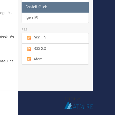
Csatolt fájlok
yegetése
Igen (9)
RSS
tások és
RSS 1.0
RSS 2.0
Atom
omású és
Theme by