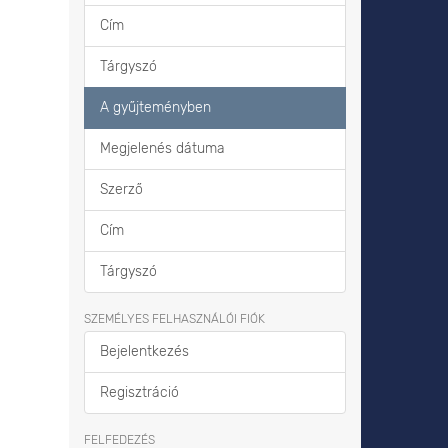
Cím
Tárgyszó
A gyűjteményben
Megjelenés dátuma
Szerző
Cím
Tárgyszó
SZEMÉLYES FELHASZNÁLÓI FIÓK
Bejelentkezés
Regisztráció
FELFEDEZÉS