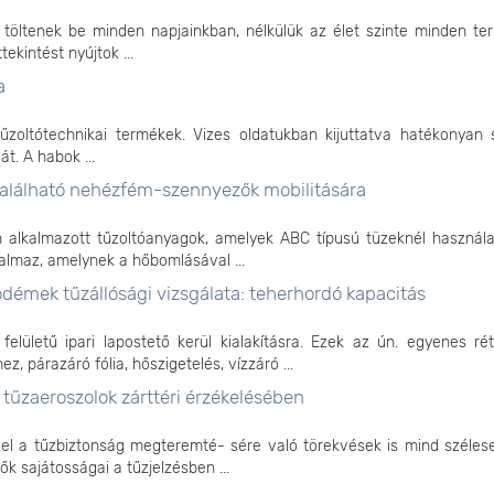
töltenek be minden napjainkban, nélkülük az élet szinte minden ter
kintést nyújtok ...
a
űzoltótechnikai termékek. Vizes oldatukban kijuttatva hatékonyan s
t. A habok ...
 található nehézfém-szennyezők mobilitására
n alkalmazott tűzoltóanyagok, amelyek ABC típusú tüzeknél használa
almaz, amelynek a hőbomlásával ...
démek tűzállósági vizsgálata: teherhordó kapacitás
lületű ipari lapostető kerül kialakításra. Ezek az ún. egyenes ré
, párazáró fólia, hőszigetelés, vízzáró ...
tűzaeroszolok zárttéri érzékelésében
el a tűzbiztonság megteremté- sére való törekvések is mind széles
ők sajátosságai a tűzjelzésben ...