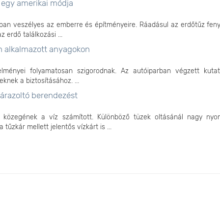
s egy amerikai módja
ban veszélyes az emberre és építményeire. Ráadásul az erdőtűz fen
 erdő találkozási ...
en alkalmazott anyagokon
elményei folyamatosan szigorodnak. Az autóiparban végzett kuta
knek a biztosításához. ...
zárazoltó berendezést
i közegének a víz számított. Különböző tüzek oltásánál nagy ny
űzkár mellett jelentős vízkárt is ...