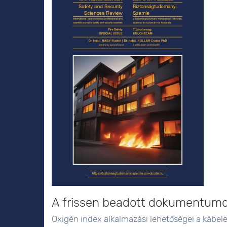
A frissen beadott dokumentum
Oxigén index alkalmazási lehetőségei a kábel