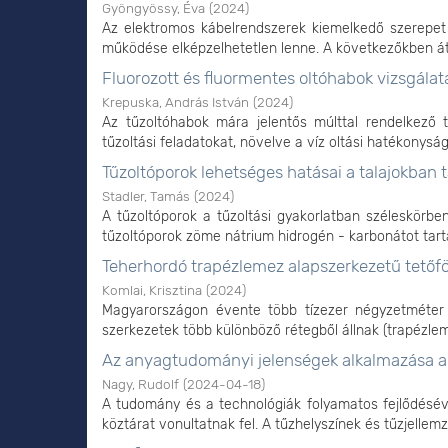
Gyöngyössy, Éva
(
2024
)
Az elektromos kábelrendszerek kiemelkedő szerepet 
működése elképzelhetetlen lenne. A következőkben átte
Fluorozott és fluormentes oltóhabok vizsgálat
Krepuska, András István
(
2024
)
Az tűzoltóhabok mára jelentős múlttal rendelkező t
tűzoltási feladatokat, növelve a víz oltási hatékonyságá
Tűzoltóporok lehetséges hatásai a talajokban
Stadler, Tamás
(
2024
)
A tűzoltóporok a tűzoltási gyakorlatban széleskörbe
tűzoltóporok zöme nátrium hidrogén - karbonátot tart
Teherhordó trapézlemez alapszerkezetű tetőfö
Komlai, Krisztina
(
2024
)
Magyarországon évente több tízezer négyzetméter fe
szerkezetek több különböző rétegből állnak (trapézlemez
Az anyagtudományi jelenségek alkalmazása a 
Nagy, Rudolf
(
2024-04-18
)
A tudomány és a technológiák folyamatos fejlődésév
köztárat vonultatnak fel. A tűzhelyszínek és tűzjellemz