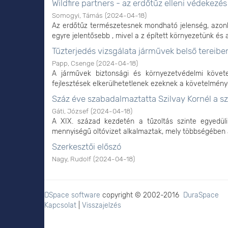
Wildfire partners - az erdőtűz elleni védekezé
Somogyi, Támás
(
2024-04-18
)
Az erdőtűz természetesnek mondható jelenség, azon
egyre jelentősebb , mivel a z épített környezetünk és az
Tűzterjedés vizsgálata járművek belső tereib
Papp, Csenge
(
2024-04-18
)
A járművek biztonsági és környezetvédelmi követ
fejlesztések elkerülhetetlenek ezeknek a követelménye
Száz éve szabadalmaztatta Szilvay Kornél a s
Gáti, József
(
2024-04-18
)
A XIX. század kezdetén a tűzoltás szinte egyedül
mennyiségű oltóvizet alkalmaztak, mely többségében a t
Szerkesztői előszó
Nagy, Rudolf
(
2024-04-18
)
DSpace software
copyright © 2002-2016
DuraSpace
Kapcsolat
|
Visszajelzés