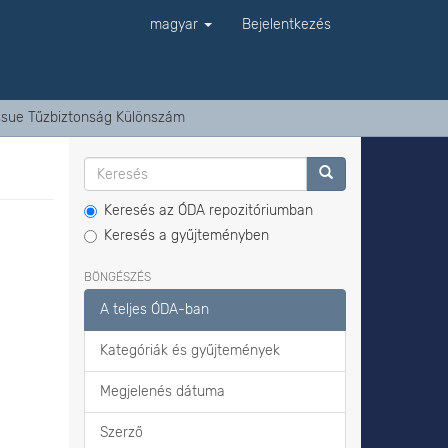
magyar
Bejelentkezés
Issue Tűzbiztonság Különszám
Keresés az ÓDA repozitóriumban
Keresés a gyűjteményben
BÖNGÉSZÉS
A teljes ÓDA-ban
Kategóriák és gyűjtemények
Megjelenés dátuma
Szerző