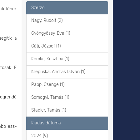
Szerző
ületének
Nagy, Rudolf (2)
Gyöngyössy, Éva (1)
egítik a
Gáti, József (1)
Komlai, Krisztina (1)
tosak. E
Krepuska, András István (1)
Papp, Csenge (1)
tegrendű
Somogyi, Támás (1)
Stadler, Tamás (1)
Kiadás dátuma
ebb esz-
2024 (9)