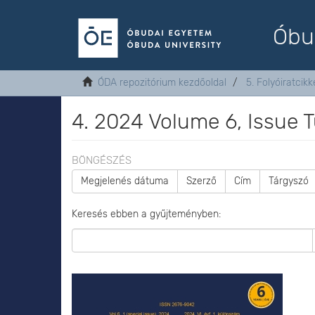
Óbu
ÓDA repozitórium kezdőoldal
5. Folyóiratcikk
4. 2024 Volume 6, Issue
BÖNGÉSZÉS
Megjelenés dátuma
Szerző
Cím
Tárgyszó
Keresés ebben a gyűjteményben: