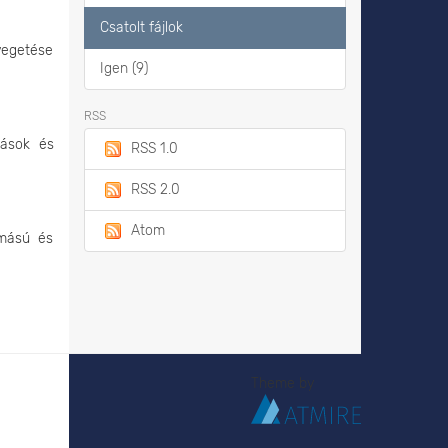
Csatolt fájlok
yegetése
Igen (9)
RSS
tások és
RSS 1.0
RSS 2.0
Atom
omású és
Theme by