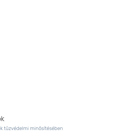
ok
ek tűzvédelmi minősítésében