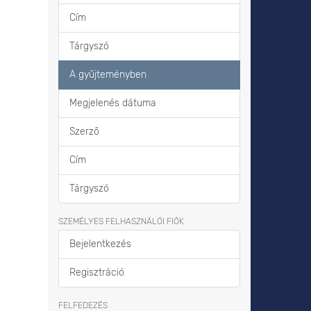
Cím
Tárgyszó
A gyűjteményben
Megjelenés dátuma
Szerző
Cím
Tárgyszó
SZEMÉLYES FELHASZNÁLÓI FIÓK
Bejelentkezés
Regisztráció
FELFEDEZÉS