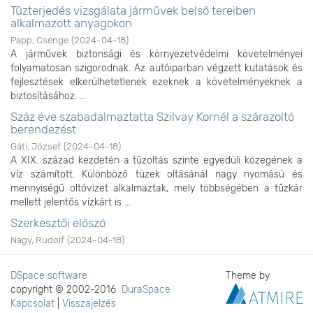
Tűzterjedés vizsgálata járművek belső tereiben
alkalmazott anyagokon
Papp, Csenge
(
2024-04-18
)
A járművek biztonsági és környezetvédelmi követelményei
folyamatosan szigorodnak. Az autóiparban végzett kutatások és
fejlesztések elkerülhetetlenek ezeknek a követelményeknek a
biztosításához. ...
Száz éve szabadalmaztatta Szilvay Kornél a szárazoltó
berendezést
Gáti, József
(
2024-04-18
)
A XIX. század kezdetén a tűzoltás szinte egyedüli közegének a
víz számított. Különböző tüzek oltásánál nagy nyomású és
mennyiségű oltóvizet alkalmaztak, mely többségében a tűzkár
mellett jelentős vízkárt is ...
Szerkesztői előszó
Nagy, Rudolf
(
2024-04-18
)
DSpace software
Theme by
copyright © 2002-2016
DuraSpace
Kapcsolat
|
Visszajelzés