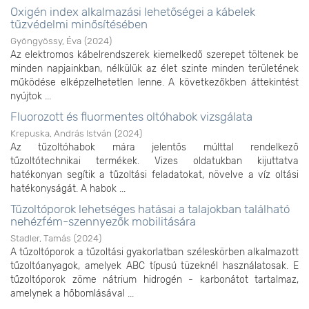
Oxigén index alkalmazási lehetőségei a kábelek
tűzvédelmi minősítésében
Gyöngyössy, Éva
(
2024
)
Az elektromos kábelrendszerek kiemelkedő szerepet töltenek be
minden napjainkban, nélkülük az élet szinte minden területének
működése elképzelhetetlen lenne. A következőkben áttekintést
nyújtok ...
Fluorozott és fluormentes oltóhabok vizsgálata
Krepuska, András István
(
2024
)
Az tűzoltóhabok mára jelentős múlttal rendelkező
tűzoltótechnikai termékek. Vizes oldatukban kijuttatva
hatékonyan segítik a tűzoltási feladatokat, növelve a víz oltási
hatékonyságát. A habok ...
Tűzoltóporok lehetséges hatásai a talajokban található
nehézfém-szennyezők mobilitására
Stadler, Tamás
(
2024
)
A tűzoltóporok a tűzoltási gyakorlatban széleskörben alkalmazott
tűzoltóanyagok, amelyek ABC típusú tüzeknél használatosak. E
tűzoltóporok zöme nátrium hidrogén - karbonátot tartalmaz,
amelynek a hőbomlásával ...