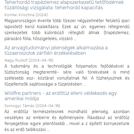
Teherhordó trapézlemez alapszerkezetű tetőfödémek
tűzállósági vizsgálata: teherhordó kapacitás
Komlai, Krisztina
(
2024
)
Magyarországon évente több tízezer négyzetméter felületű ipari
lapostető kerül kialakításra. Ezek az ún. egyenes rétegrendű
szerkezetek több különböző rétegből állnak (trapézlemez,
párazáró fólia, hőszigetelés, vízzáró ...
Az anyagtudományi jelenségek alkalmazása a
tűzaeroszolok zárttéri érzékelésében
Nagy, Rudolf
(
2024-04-18
)
A tudomány és a technológiák folyamatos fejlődésével a
tűzbiztonság megteremté- sére való törekvések is mind
szélesebb esz- köztárat vonultatnak fel. A tűzhelyszínek és
tűzjellemzők sajátosságai a tűzjelzésben ...
Wildfire partners - az erdőtűz elleni védekezés egy
amerikai módja
Somogyi, Támás
(
2024-04-18
)
Az erdőtűz természetesnek mondható jelenség, azonban
veszélyes az emberre és építményeire. Ráadásul az erdőtűz
fenyegetése egyre jelentősebb , mivel a z épített környezetünk
és az erdő találkozási ...