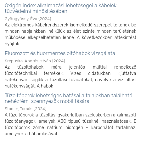
Oxigén index alkalmazási lehetőségei a kábelek
tűzvédelmi minősítésében
Gyöngyössy, Éva
(
2024
)
Az elektromos kábelrendszerek kiemelkedő szerepet töltenek be
minden napjainkban, nélkülük az élet szinte minden területének
működése elképzelhetetlen lenne. A következőkben áttekintést
nyújtok ...
Fluorozott és fluormentes oltóhabok vizsgálata
Krepuska, András István
(
2024
)
Az tűzoltóhabok mára jelentős múlttal rendelkező
tűzoltótechnikai termékek. Vizes oldatukban kijuttatva
hatékonyan segítik a tűzoltási feladatokat, növelve a víz oltási
hatékonyságát. A habok ...
Tűzoltóporok lehetséges hatásai a talajokban található
nehézfém-szennyezők mobilitására
Stadler, Tamás
(
2024
)
A tűzoltóporok a tűzoltási gyakorlatban széleskörben alkalmazott
tűzoltóanyagok, amelyek ABC típusú tüzeknél használatosak. E
tűzoltóporok zöme nátrium hidrogén - karbonátot tartalmaz,
amelynek a hőbomlásával ...