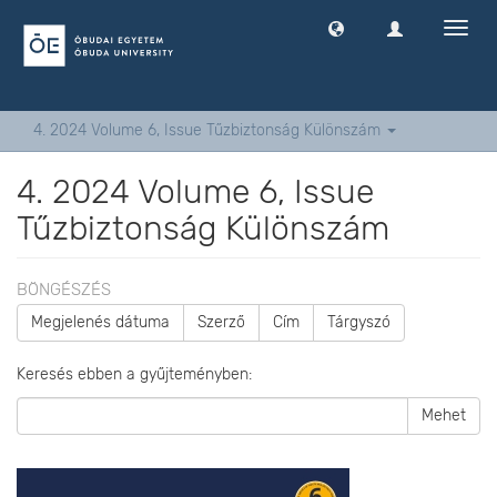
Navig
ki
-
és
bekap
4. 2024 Volume 6, Issue Tűzbiztonság Különszám
4. 2024 Volume 6, Issue
Tűzbiztonság Különszám
BÖNGÉSZÉS
Megjelenés dátuma
Szerző
Cím
Tárgyszó
Keresés ebben a gyűjteményben:
Mehet