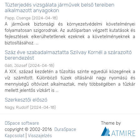
Tűzterjedés vizsgálata járművek belső tereiben
alkalmazott anyagokon
Papp, Csenge
(
2024-04-18
)
A járművek biztonsági és környezetvédelmi követelményei
folyamatosan szigorodnak. Az autóiparban végzett kutatások és
fejlesztések elkerülhetetlenek ezeknek a követelményeknek a
biztosításához. ...
Száz éve szabadalmaztatta Szilvay Kornél a szárazoltó
berendezést
Gáti, József
(
2024-04-18
)
A XIX. század kezdetén a tűzoltás szinte egyedüli közegének a
víz számított. Különböző tüzek oltásánál nagy nyomású és
mennyiségű oltóvizet alkalmaztak, mely többségében a tűzkár
mellett jelentős vízkárt is ...
Szerkesztői előszó
Nagy, Rudolf
(
2024-04-18
)
DSpace software
Theme by
copyright © 2002-2016
DuraSpace
Kapcsolat
|
Visszajelzés