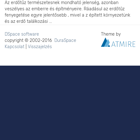
Az erdőtűz természetesnek mondható jelenség, azonban
veszélyes az emberre és építményeire. Ráadásul az erdőtűz
fenyegetése egyre jelentősebb , mivel a z épített környezetünk
és az erdő találkozási ...
DSpace software
Theme by
copyright © 2002-2016
DuraSpace
Kapcsolat
|
Visszajelzés