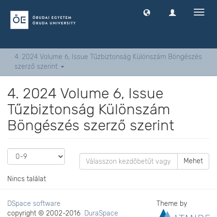
Navig
ki
-
és
bekap
4. 2024 Volume 6, Issue Tűzbiztonság Különszám Böngészés
szerző szerint
4. 2024 Volume 6, Issue
Tűzbiztonság Különszám
Böngészés szerző szerint
Mehet
Nincs találat
DSpace software
Theme by
copyright © 2002-2016
DuraSpace