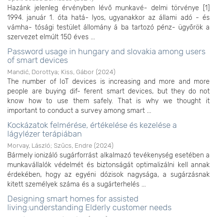
Hazánk jelenleg érvényben lévő munkavé- delmi törvénye [1]
1994. január 1. óta hatá- lyos, ugyanakkor az állami adó - és
vámha- tósági testület állomány á ba tartozó pénz- ügyőrök a
szervezet elmúlt 150 éves ...
Password usage in hungary and slovakia among users
of smart devices
Mandić, Dorottya
;
Kiss, Gábor
(
2024
)
The number of IoT devices is increasing and more and more
people are buying dif- ferent smart devices, but they do not
know how to use them safely. That is why we thought it
important to conduct a survey among smart ...
Kockázatok felmérése, értékelése és kezelése a
lágylézer terápiában
Morvay, László
;
Szűcs, Endre
(
2024
)
Bármely ionizáló sugárforrást alkalmazó tevékenység esetében a
munkavállalók védelmét és biztonságát optimalizálni kell annak
érdekében, hogy az egyéni dózisok nagysága, a sugárzásnak
kitett személyek száma és a sugárterhelés ...
Designing smart homes for assisted
living:understanding Elderly customer needs