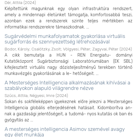
Dér, Attila
(
2024
)
Kiépítettünk magunknak egy olyan infrastruktúra rendszert,
amely a mindennapi életünket támogatja, komfortosabbá teszi,
azonban ezek a rendszerek szinte teljes mértékben az
informatikai rendszerekre támaszkodnak. ...
Sugárvédelmi munkafolyamatok gyakorlása virtuális
sugárforrás és szennyezettség létrehozásával
Bodor, Károly
;
Csalótzky, Zsolt
;
Völgyesi, Péter
;
Zagyvai, Péter
(
2024
)
A cikk bemutatja a HUN - REN Energiatu- dományi
Kutatóközpont Sugárbiztonsági Laboratóriumában (EK SBL)
kifejlesztett virtuális nagy dózisteljesítményű terekben történő
munkavézgés gyakorlásának a le- hetőségeit. ...
A Mesterséges Intelligencia alkalmazásának kihívásai a
szabályokon alapuló világrendre nézve
Szűcs, Attila
;
Négyesi, Imre
(
2024
)
Sokan és sokféleképpen igyekeznek előre jelezni a Mesterséges
Intelligencia globális elterjedésének hatásait. Kidomborítva an-
nak a gazdasági jelentőségeit, a tudomá- nyos kutatás ok ban és
gyógyítás az ...
A mesterséges intelligencia Asimov szemével avagy
egy élet munkája