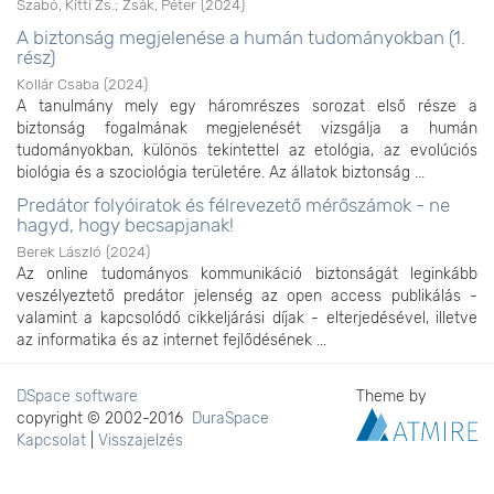
Szabó, Kitti Zs.
;
Zsák, Péter
(
2024
)
A biztonság megjelenése a humán tudományokban (1.
rész)
Kollár Csaba
(
2024
)
A tanulmány mely egy háromrészes sorozat első része a
biztonság fogalmának megjelenését vizsgálja a humán
tudományokban, különös tekintettel az etológia, az evolúciós
biológia és a szociológia területére. Az állatok biztonság ...
Predátor folyóiratok és félrevezető mérőszámok - ne
hagyd, hogy becsapjanak!
Berek László
(
2024
)
Az online tudományos kommunikáció biztonságát leginkább
veszélyeztető predátor jelenség az open access publikálás -
valamint a kapcsolódó cikkeljárási díjak - elterjedésével, illetve
az informatika és az internet fejlődésének ...
DSpace software
Theme by
copyright © 2002-2016
DuraSpace
Kapcsolat
|
Visszajelzés