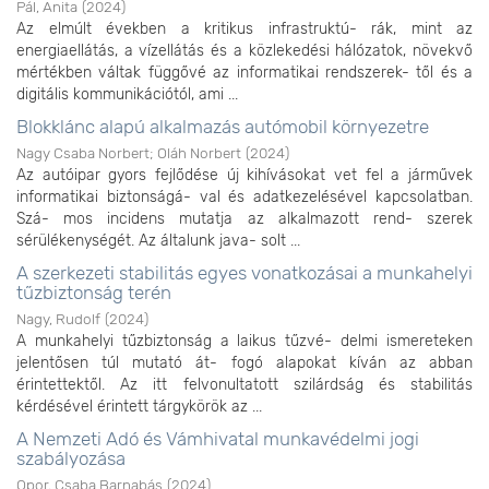
Pál, Anita
(
2024
)
Az elmúlt években a kritikus infrastruktú- rák, mint az
energiaellátás, a vízellátás és a közlekedési hálózatok, növekvő
mértékben váltak függővé az informatikai rendszerek- től és a
digitális kommunikációtól, ami ...
Blokklánc alapú alkalmazás autómobil környezetre
Nagy Csaba Norbert
;
Oláh Norbert
(
2024
)
Az autóipar gyors fejlődése új kihívásokat vet fel a járművek
informatikai biztonságá- val és adatkezelésével kapcsolatban.
Szá- mos incidens mutatja az alkalmazott rend- szerek
sérülékenységét. Az általunk java- solt ...
A szerkezeti stabilitás egyes vonatkozásai a munkahelyi
tűzbiztonság terén
Nagy, Rudolf
(
2024
)
A munkahelyi tűzbiztonság a laikus tűzvé- delmi ismereteken
jelentősen túl mutató át- fogó alapokat kíván az abban
érintettektől. Az itt felvonultatott szilárdság és stabilitás
kérdésével érintett tárgykörök az ...
A Nemzeti Adó és Vámhivatal munkavédelmi jogi
szabályozása
Opor, Csaba Barnabás
(
2024
)