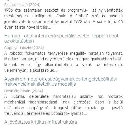
Szabó, László
(
2024
)
1956 óta számtalan eszközt és programju- kat nyilvánították
mesterséges intelligenci- ának. A "robot" szó is hasonló
jelentésvál- tozáson ment keresztül 1922 óta. A sci - fi író 46
éven át írta novelláit és ...
Humán-robot interakció speciális esete: Pepper robot
az oktatásban
Gugolya, László
(
2024
)
A robotok folyamatos térnyerése megállít- hatatlan folyamat.
Mind az iparban, mind egyéb területeken egyre gyakrabban talál-
kozunk velük. Így elkerülhetetlen a velük az interakció,
véleményünk alakul ki róluk, ...
Aszinkron motorok csapágyainak és tengelybeállítási
frekvenciáinak életciklus modellje
Bendiák, István
(
2024
)
A kutatás célterülete háromfázisú aszink- ron motorok
mechanikai meghibásodásá- nak elemzése, azon is belül
elsősorban csapágy és tengelybeállítás okozta ger- jesztő
frekvenciák felmérése és kopási fo- lyamat ...
A jövőbiztos kritikus infrastruktúra