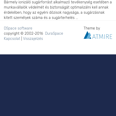
Bármely ionizáló sugárforrást alkalmazó tevékenység esetében a
munkavállalók védelmét és biztonságát optimalizálni kell annak
érdekében, hogy az egyéni dózisok nagysága, a sugárzásnak
kitett személyek száma és a sugárterhelés ...
DSpace software
Theme by
copyright © 2002-2016
DuraSpace
Kapcsolat
|
Visszajelzés