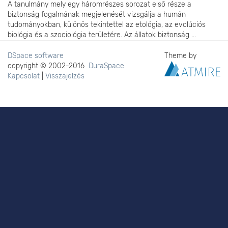
A tanulmány mely egy háromrészes sorozat első része a
biztonság fogalmának megjelenését vizsgálja a humán
tudományokban, különös tekintettel az etológia, az evolúciós
biológia és a szociológia területére. Az állatok biztonság ...
DSpace software
Theme by
copyright © 2002-2016
DuraSpace
Kapcsolat
|
Visszajelzés