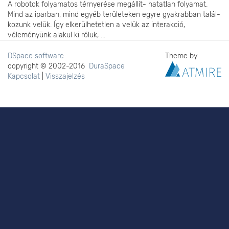
A robotok folyamatos térnyerése megállít- hatatlan folyamat.
Mind az iparban, mind egyéb területeken egyre gyakrabban talál-
kozunk velük. Így elkerülhetetlen a velük az interakció,
véleményünk alakul ki róluk, ...
DSpace software
Theme by
copyright © 2002-2016
DuraSpace
Kapcsolat
|
Visszajelzés