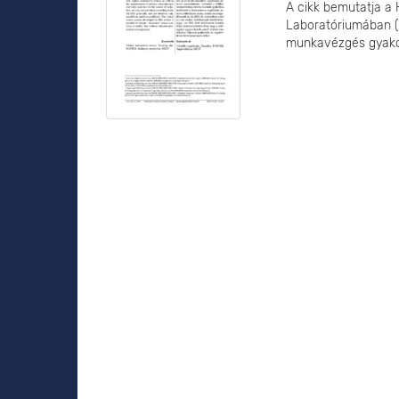
A cikk bemutatja a
Laboratóriumában (E
munkavézgés gyakorl