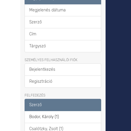
ő
Megjelenés dátuma
Szerző
Cím
Tárgyszó
SZEMÉLYES FELHASZNÁLÓI FIÓK
Bejelentkezés
Regisztráció
FELFEDEZÉS
Szerző
Bodor, Károly (1)
Csalótzky, Zsolt (1)