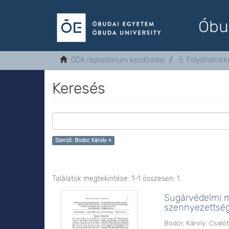
Óbu
ÓDA repozitórium kezdőoldal
5. Folyóiratcikk
Keresés
Szerző: Bodor, Károly ×
Találatok megtekintése: 1-1 összesen: 1
Sugárvédelmi m
szennyezettség
Bodor, Károly
;
Csalót