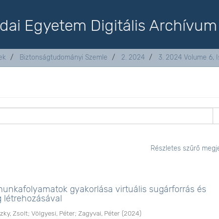
dai Egyetem Digitális Archívum
ek
Biztonságtudományi Szemle
2. 2024
3. 2024 Volume 6, I
Részletes szűrő megje
unkafolyamatok gyakorlása virtuális sugárforrás és
 létrehozásával
zky, Zsolt
;
Völgyesi, Péter
;
Zagyvai, Péter
(
2024
)