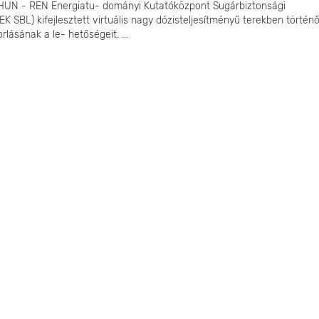
 HUN - REN Energiatu- dományi Kutatóközpont Sugárbiztonsági
K SBL) kifejlesztett virtuális nagy dózisteljesítményű terekben történ
ásának a le- hetőségeit. ...