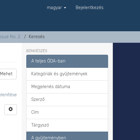
magyar
Bejelentkezés
ssue No. 2.
Keresés
BÖNGÉSZÉS
A teljes ÓDA-ban
Mehet
Kategóriák és gyűjtemények
Megjelenés dátuma
lenítése
Szerző
Cím
Tárgyszó
A gyűjteményben