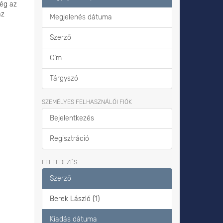
ség az
az
Megjelenés dátuma
Szerző
Cím
Tárgyszó
SZEMÉLYES FELHASZNÁLÓI FIÓK
Bejelentkezés
Regisztráció
FELFEDEZÉS
Szerző
Berek László (1)
Kiadás dátuma