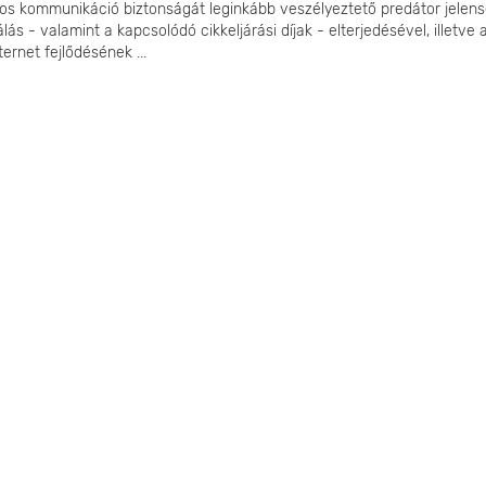
os kommunikáció biztonságát leginkább veszélyeztető predátor jelen
ás - valamint a kapcsolódó cikkeljárási díjak - elterjedésével, illetve 
ternet fejlődésének ...