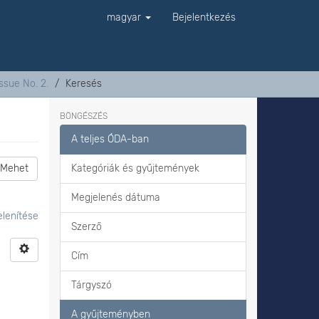
magyar
Bejelentkezés
ssue No. 2.
Keresés
BÖNGÉSZÉS
A teljes ÓDA-ban
Mehet
Kategóriák és gyűjtemények
Megjelenés dátuma
lenítése
Szerző
Cím
Tárgyszó
A gyűjteményben