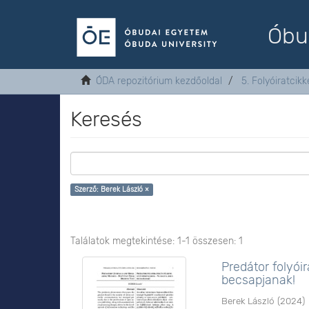
Óbu
ÓDA repozitórium kezdőoldal
5. Folyóiratcikk
Keresés
Szerző: Berek László ×
Találatok megtekintése: 1-1 összesen: 1
Predátor folyó
becsapjanak!
Berek László
(
2024
)