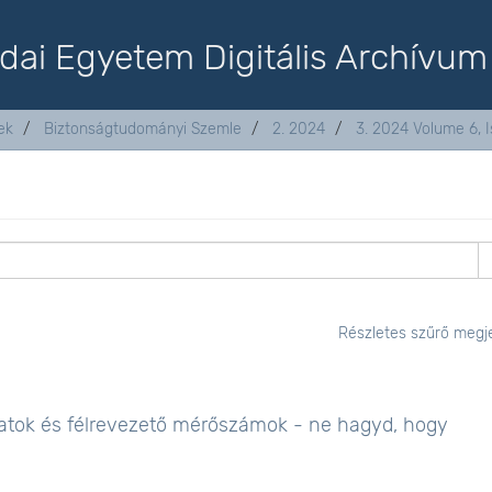
dai Egyetem Digitális Archívum
ek
Biztonságtudományi Szemle
2. 2024
3. 2024 Volume 6, I
Részletes szűrő megje
iratok és félrevezető mérőszámok - ne hagyd, hogy