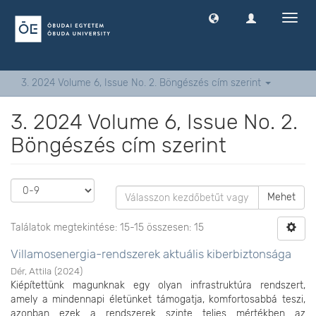
Navig
ki
-
és
bekap
3. 2024 Volume 6, Issue No. 2. Böngészés cím szerint
3. 2024 Volume 6, Issue No. 2.
Böngészés cím szerint
Mehet
Találatok megtekintése: 15-15 összesen: 15
Villamosenergia-rendszerek aktuális kiberbiztonsága
Dér, Attila
(
2024
)
Kiépítettünk magunknak egy olyan infrastruktúra rendszert,
amely a mindennapi életünket támogatja, komfortosabbá teszi,
azonban ezek a rendszerek szinte teljes mértékben az