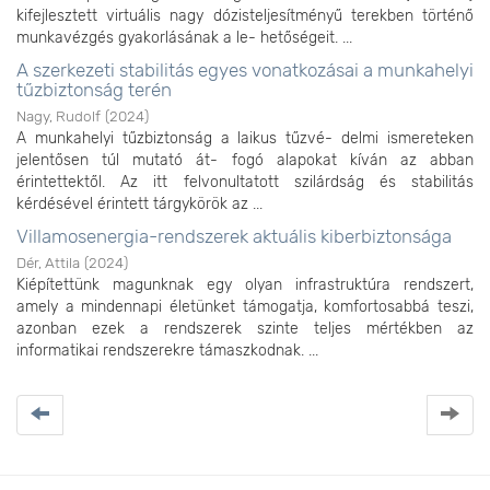
kifejlesztett virtuális nagy dózisteljesítményű terekben történő
munkavézgés gyakorlásának a le- hetőségeit. ...
A szerkezeti stabilitás egyes vonatkozásai a munkahelyi
tűzbiztonság terén
Nagy, Rudolf
(
2024
)
A munkahelyi tűzbiztonság a laikus tűzvé- delmi ismereteken
jelentősen túl mutató át- fogó alapokat kíván az abban
érintettektől. Az itt felvonultatott szilárdság és stabilitás
kérdésével érintett tárgykörök az ...
Villamosenergia-rendszerek aktuális kiberbiztonsága
Dér, Attila
(
2024
)
Kiépítettünk magunknak egy olyan infrastruktúra rendszert,
amely a mindennapi életünket támogatja, komfortosabbá teszi,
azonban ezek a rendszerek szinte teljes mértékben az
informatikai rendszerekre támaszkodnak. ...