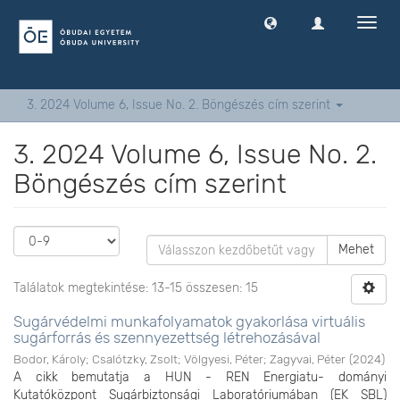
Navig
ki
-
és
bekap
3. 2024 Volume 6, Issue No. 2. Böngészés cím szerint
3. 2024 Volume 6, Issue No. 2.
Böngészés cím szerint
Mehet
Találatok megtekintése: 13-15 összesen: 15
Sugárvédelmi munkafolyamatok gyakorlása virtuális
sugárforrás és szennyezettség létrehozásával
Bodor, Károly
;
Csalótzky, Zsolt
;
Völgyesi, Péter
;
Zagyvai, Péter
(
2024
)
A cikk bemutatja a HUN - REN Energiatu- dományi
Kutatóközpont Sugárbiztonsági Laboratóriumában (EK SBL)