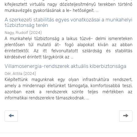
kifejlesztett virtuális nagy dózisteljesítményű terekben történő
munkavézgés gyakorlásának a le- hetőségeit. ...
A szerkezeti stabilitás egyes vonatkozásai a munkahelyi
tűzbiztonság terén
Nagy, Rudolf
(
2024
)
A munkahelyi tűzbiztonság a laikus tűzvé- delmi ismereteken
jelentősen túl mutató át- fogó alapokat kíván az abban
érintettektől. Az itt felvonultatott szilárdság és stabilitás
kérdésével érintett tárgykörök az ...
Villamosenergia-rendszerek aktuális kiberbiztonsága
Dér, Attila
(
2024
)
Kiépítettünk magunknak egy olyan infrastruktúra rendszert,
amely a mindennapi életünket támogatja, komfortosabbá teszi,
azonban ezek a rendszerek szinte teljes mértékben az
informatikai rendszerekre támaszkodnak. ...