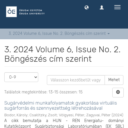
Navig
ki
-
és
bekap
3. 2024 Volume 6, Issue No. 2. Böngészés cím szerint
3. 2024 Volume 6, Issue No. 2.
Böngészés cím szerint
Mehet
Találatok megtekintése: 13-15 összesen: 15
Sugárvédelmi munkafolyamatok gyakorlása virtuális
sugárforrás és szennyezettség létrehozásával
Bodor, Károly
;
Csalótzky, Zsolt
;
Völgyesi, Péter
;
Zagyvai, Péter
(
2024
)
A cikk bemutatja a HUN - REN Energiatu- dományi
Kutatóközpont Sugárbiztonsági Laboratóriumában (EK SBL)