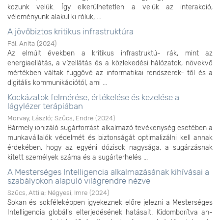
kozunk velük. Így elkerülhetetlen a velük az interakció,
véleményünk alakul ki róluk, ...
A jövőbiztos kritikus infrastruktúra
Pál, Anita
(
2024
)
Az elmúlt években a kritikus infrastruktú- rák, mint az
energiaellátás, a vízellátás és a közlekedési hálózatok, növekvő
mértékben váltak függővé az informatikai rendszerek- től és a
digitális kommunikációtól, ami ...
Kockázatok felmérése, értékelése és kezelése a
lágylézer terápiában
Morvay, László
;
Szűcs, Endre
(
2024
)
Bármely ionizáló sugárforrást alkalmazó tevékenység esetében a
munkavállalók védelmét és biztonságát optimalizálni kell annak
érdekében, hogy az egyéni dózisok nagysága, a sugárzásnak
kitett személyek száma és a sugárterhelés ...
A Mesterséges Intelligencia alkalmazásának kihívásai a
szabályokon alapuló világrendre nézve
Szűcs, Attila
;
Négyesi, Imre
(
2024
)
Sokan és sokféleképpen igyekeznek előre jelezni a Mesterséges
Intelligencia globális elterjedésének hatásait. Kidomborítva an-