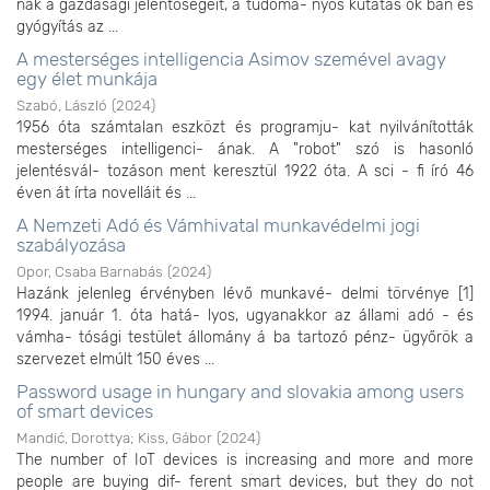
nak a gazdasági jelentőségeit, a tudomá- nyos kutatás ok ban és
gyógyítás az ...
A mesterséges intelligencia Asimov szemével avagy
egy élet munkája
Szabó, László
(
2024
)
1956 óta számtalan eszközt és programju- kat nyilvánították
mesterséges intelligenci- ának. A "robot" szó is hasonló
jelentésvál- tozáson ment keresztül 1922 óta. A sci - fi író 46
éven át írta novelláit és ...
A Nemzeti Adó és Vámhivatal munkavédelmi jogi
szabályozása
Opor, Csaba Barnabás
(
2024
)
Hazánk jelenleg érvényben lévő munkavé- delmi törvénye [1]
1994. január 1. óta hatá- lyos, ugyanakkor az állami adó - és
vámha- tósági testület állomány á ba tartozó pénz- ügyőrök a
szervezet elmúlt 150 éves ...
Password usage in hungary and slovakia among users
of smart devices
Mandić, Dorottya
;
Kiss, Gábor
(
2024
)
The number of IoT devices is increasing and more and more
people are buying dif- ferent smart devices, but they do not