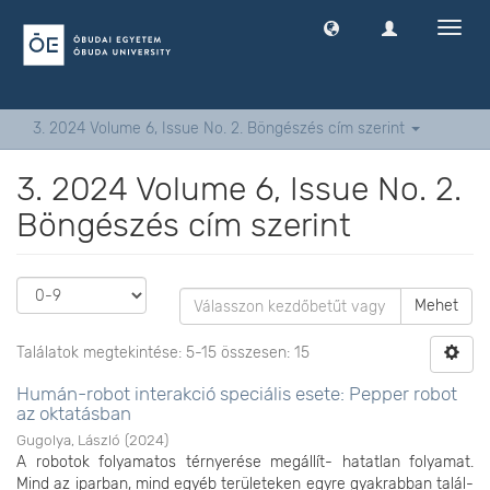
Navig
ki
-
és
bekap
3. 2024 Volume 6, Issue No. 2. Böngészés cím szerint
3. 2024 Volume 6, Issue No. 2.
Böngészés cím szerint
Mehet
Találatok megtekintése: 5-15 összesen: 15
Humán-robot interakció speciális esete: Pepper robot
az oktatásban
Gugolya, László
(
2024
)
A robotok folyamatos térnyerése megállít- hatatlan folyamat.
Mind az iparban, mind egyéb területeken egyre gyakrabban talál-