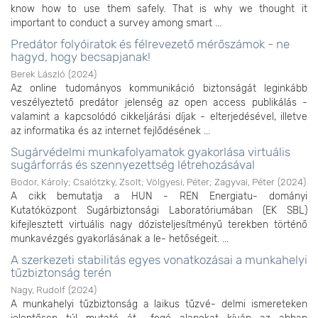
know how to use them safely. That is why we thought it
important to conduct a survey among smart ...
Predátor folyóiratok és félrevezető mérőszámok - ne
hagyd, hogy becsapjanak!
Berek László
(
2024
)
Az online tudományos kommunikáció biztonságát leginkább
veszélyeztető predátor jelenség az open access publikálás -
valamint a kapcsolódó cikkeljárási díjak - elterjedésével, illetve
az informatika és az internet fejlődésének ...
Sugárvédelmi munkafolyamatok gyakorlása virtuális
sugárforrás és szennyezettség létrehozásával
Bodor, Károly
;
Csalótzky, Zsolt
;
Völgyesi, Péter
;
Zagyvai, Péter
(
2024
)
A cikk bemutatja a HUN - REN Energiatu- dományi
Kutatóközpont Sugárbiztonsági Laboratóriumában (EK SBL)
kifejlesztett virtuális nagy dózisteljesítményű terekben történő
munkavézgés gyakorlásának a le- hetőségeit. ...
A szerkezeti stabilitás egyes vonatkozásai a munkahelyi
tűzbiztonság terén
Nagy, Rudolf
(
2024
)
A munkahelyi tűzbiztonság a laikus tűzvé- delmi ismereteken